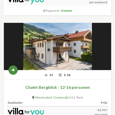
per weekend
Bijgewerkt:
Gisteren
11
1-16
Chalet Bergblick - 12-16 personen
Westendorf
,
Oostenrijk
(+21.7km)
Aanbieder
Prijs
€4.997
per week