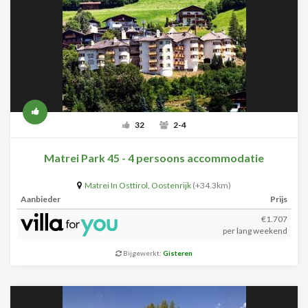
32
2-4
Matrei Park 45 - 4 persoons accommodatie
Matrei In Osttirol
,
Oostenrijk
(+34.3km)
Aanbieder
Prijs
€1.707
per lang weekend
Bijgewerkt:
Gisteren