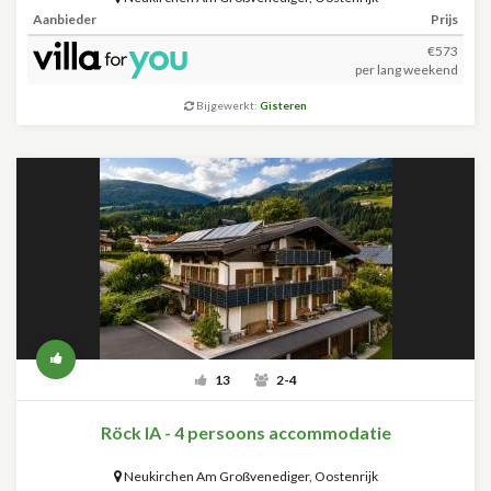
Aanbieder
Prijs
€573
per lang weekend
Bijgewerkt:
Gisteren
13
2-4
Röck IA - 4 persoons accommodatie
Neukirchen Am Großvenediger
,
Oostenrijk