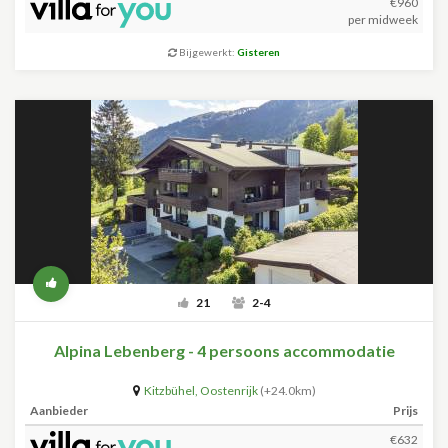
€960
per midweek
Bijgewerkt:
Gisteren
21
2-4
Alpina Lebenberg - 4 persoons accommodatie
Kitzbühel
,
Oostenrijk
(+24.0km)
Aanbieder
Prijs
€632