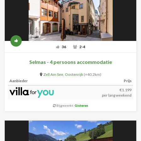
36
2-4
Selmas - 4 persoons accommodatie
Zell Am See
,
Oostenrijk
(+40.2km)
Aanbieder
Prijs
€1.199
per lang weekend
Bijgewerkt:
Gisteren