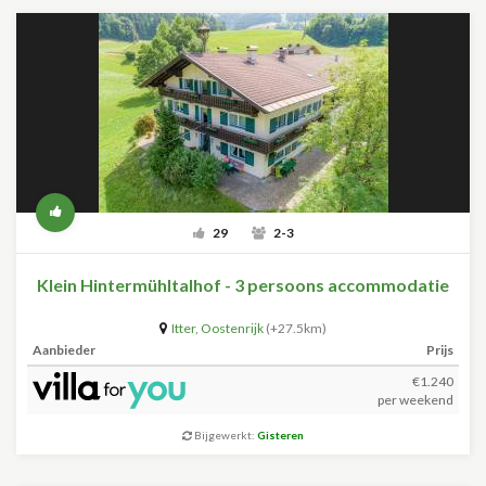
29
2-3
Klein Hintermühltalhof - 3 persoons accommodatie
Itter
,
Oostenrijk
(+27.5km)
Aanbieder
Prijs
€1.240
per weekend
Bijgewerkt:
Gisteren