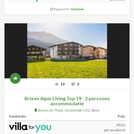
Bijgewerkt:
Gisteren
13
2
Brixen Alpin Living Top 19 - 2 persoons
accommodatie
Brixen Im Thale
,
Oostenrijk
(+22.4km)
Aanbieder
Prijs
€810
per weekend