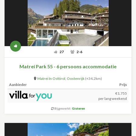
27
2-6
Matrei Park 55 - 6 persoons accommodatie
Matrei In Osttirol
,
Oostenrijk
(+34.2km)
Aanbieder
Prijs
€1.755
per lang weekend
Bijgewerkt:
Gisteren