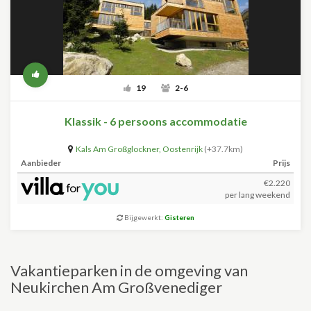
19
2-6
Klassik - 6 persoons accommodatie
Kals Am Großglockner
,
Oostenrijk
(+37.7km)
Aanbieder
Prijs
€2.220
per lang weekend
Bijgewerkt:
Gisteren
Vakantieparken in de omgeving van
Neukirchen Am Großvenediger