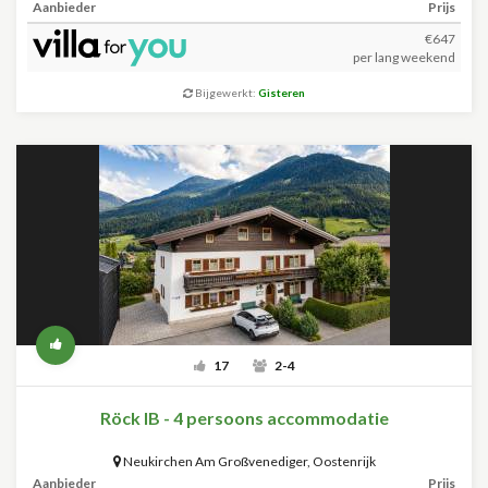
Aanbieder
Prijs
€647
per lang weekend
Bijgewerkt:
Gisteren
17
2-4
Röck IB - 4 persoons accommodatie
Neukirchen Am Großvenediger
,
Oostenrijk
Aanbieder
Prijs