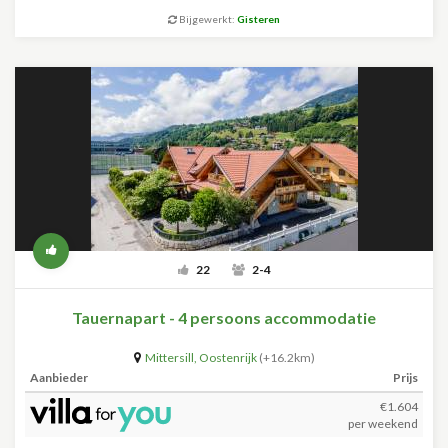
Bijgewerkt:
Gisteren
22
2-4
Tauernapart - 4 persoons accommodatie
Mittersill
,
Oostenrijk
(+16.2km)
Aanbieder
Prijs
€1.604
per weekend