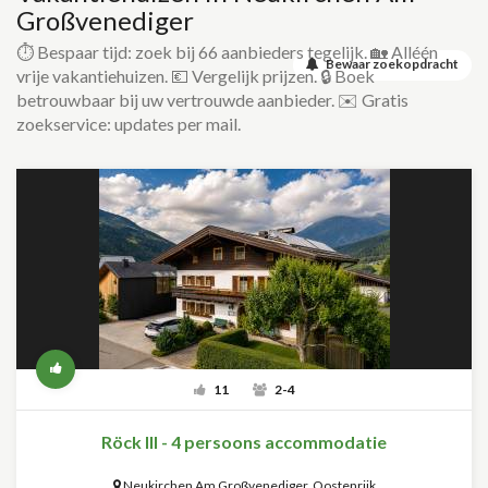
Großvenediger
⏱️ Bespaar tijd: zoek bij 66 aanbieders tegelijk. 🏡 Alléén
Bewaar zoekopdracht
vrije vakantiehuizen. 💶 Vergelijk prijzen. 🔒 Boek
betrouwbaar bij uw vertrouwde aanbieder. ✉️ Gratis
zoekservice: updates per mail.
11
2-4
Röck III - 4 persoons accommodatie
Neukirchen Am Großvenediger
,
Oostenrijk