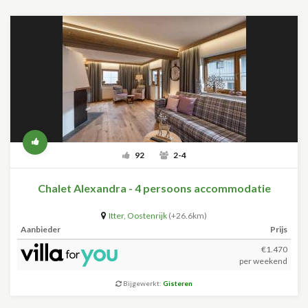
92
2-4
Chalet Alexandra - 4 persoons accommodatie
Itter
,
Oostenrijk
(+26.6km)
Aanbieder
Prijs
€1.470
per weekend
Bijgewerkt:
Gisteren