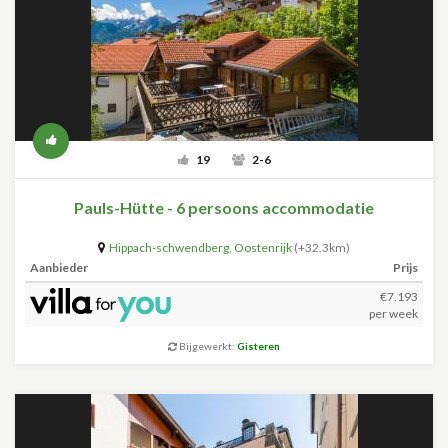
19
2-6
Pauls-Hütte - 6 persoons accommodatie
Hippach-schwendberg
,
Oostenrijk
(+32.3km)
Aanbieder
Prijs
€7.193
per week
Bijgewerkt:
Gisteren