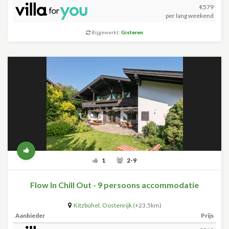
€579
per lang weekend
Bijgewerkt:
Gisteren
1
2-9
Flow In Chill Out - 9 persoons accommodatie
Kitzbühel
,
Oostenrijk
(+23.5km)
Aanbieder
Prijs