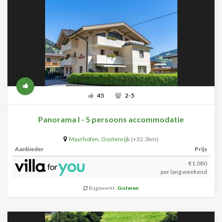
45
2-5
Panorama I - 5 persoons accommodatie
Mayrhofen
,
Oostenrijk
(+32.3km)
Aanbieder
Prijs
€1.080
per lang weekend
Bijgewerkt:
Gisteren