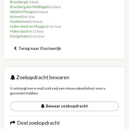
Bramberg
(
+5.8km)
Bramberg Am Wildkogel
(
+6.3km)
Wald Im Pinzgau
(
+6.8km)
Krimml
(
+8.7km)
Hochkrimml
(
+9.2km)
Hollersbach Im Pinzgau
(
+10.7km)
Hollersbach
(
+11.5km)
Königsleiten
(
+12.0km)
Terug naar Oostenrijk
Zoekopdracht bewaren
U ontvangt een e-mail zodra wij een nieuw vakantiehuis voor u
gevonden hebben.
Bewaar zoekopdracht
Deel zoekopdracht