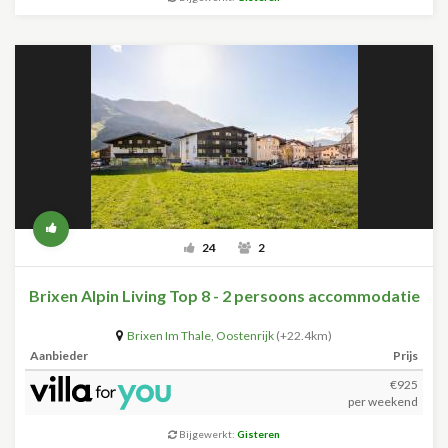
24
2
Brixen Alpin Living Top 8 - 2 persoons accommodatie
Brixen Im Thale
,
Oostenrijk
(+22.4km)
Aanbieder
Prijs
€925
per weekend
Bijgewerkt:
Gisteren