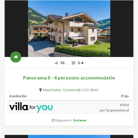
31
2-4
Panorama II - 4 persoons accommodatie
Mayrhofen
,
Oostenrijk
(+32.3km)
Aanbieder
Prijs
€904
per lang weekend
Bijgewerkt:
Gisteren