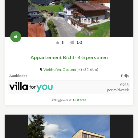
8
1-5
Appartement Bichl - 4-5 personen
Viehhofen
,
Oostenrijk
(+35.6km)
Aanbieder
Prijs
€953
per midweek
Bijgewerkt:
Gisteren