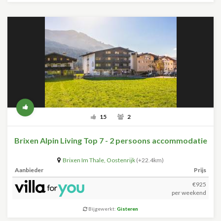
15
2
Brixen Alpin Living Top 7 - 2 persoons accommodatie
Brixen Im Thale
,
Oostenrijk
(+22.4km)
Aanbieder
Prijs
€925
per weekend
Bijgewerkt:
Gisteren