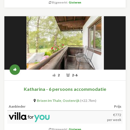
Bijgewerkt:
Gisteren
2
2-6
Katharina - 6 persoons accommodatie
Brixen Im Thale
,
Oostenrijk
(+22.7km)
Aanbieder
Prijs
€772
per week
Bijgewerkt:
Gisteren