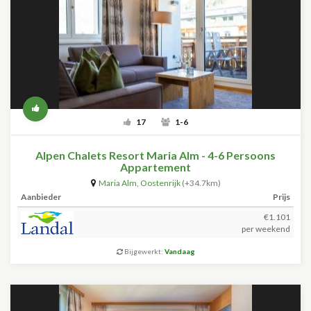
17
1-6
Alpen Chalets Resort Maria Alm - 4-6 Persoons
Appartement
Maria Alm
,
Oostenrijk
(+34.7km)
Aanbieder
Prijs
€1.101
per weekend
Bijgewerkt:
Vandaag