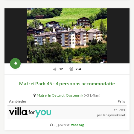
32
2-4
Matrei Park 45 - 4 persoons accommodatie
Matrei In Osttirol
,
Oostenrijk
(+31.4km)
Aanbieder
Prijs
€1.703
per lang weekend
Bijgewerkt:
Vandaag