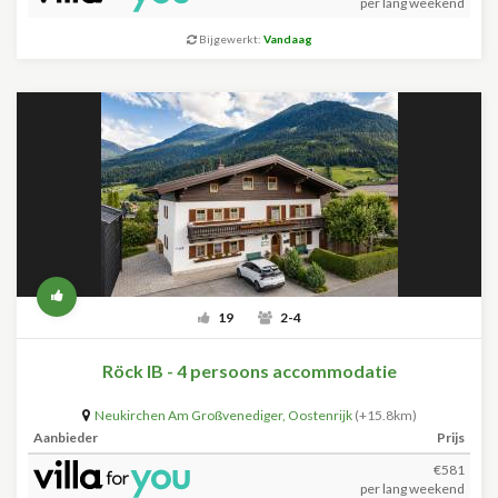
per lang weekend
Bijgewerkt:
Vandaag
19
2-4
Röck IB - 4 persoons accommodatie
Neukirchen Am Großvenediger
,
Oostenrijk
(+15.8km)
Aanbieder
Prijs
€581
per lang weekend