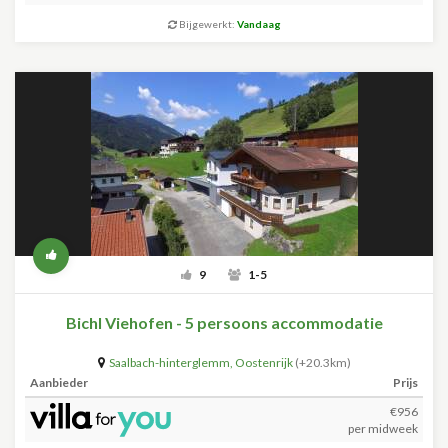
Bijgewerkt:
Vandaag
9
1-5
Bichl Viehofen - 5 persoons accommodatie
Saalbach-hinterglemm
,
Oostenrijk
(+20.3km)
Aanbieder
Prijs
€956
per midweek