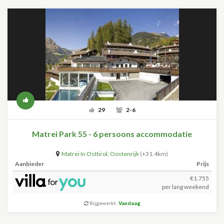
29
2-6
Matrei Park 55 - 6 persoons accommodatie
Matrei In Osttirol
,
Oostenrijk
(+31.4km)
Aanbieder
Prijs
€1.755
per lang weekend
Bijgewerkt:
Vandaag