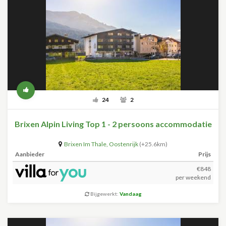
24
2
Brixen Alpin Living Top 1 - 2 persoons accommodatie
Brixen Im Thale
,
Oostenrijk
(+25.6km)
Aanbieder
Prijs
€848
per weekend
Bijgewerkt:
Vandaag