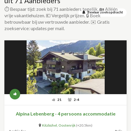
uit 71 Aanbieders
⏱️ Bespaar tijd: zoek bij 71 aanbieders tegelijk. 🏡 Alléén
Bewaar zoekopdracht
vrije vakantiehuizen. 💶 Vergelijk prijzen. 🔒 Boek
betrouwbaar bij uw vertrouwde aanbieder. ✉️ Gratis
zoekservice: updates per mail.
21
2-4
Alpina Lebenberg - 4 persoons accommodatie
Kitzbühel
,
Oostenrijk
(+20.5km)