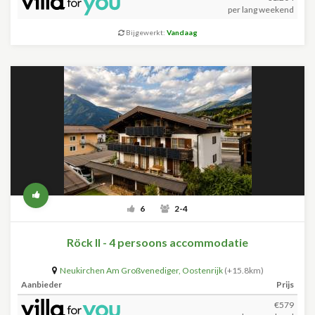
per lang weekend
Bijgewerkt:
Vandaag
6
2-4
Röck II - 4 persoons accommodatie
Neukirchen Am Großvenediger
,
Oostenrijk
(+15.8km)
Aanbieder
Prijs
€579