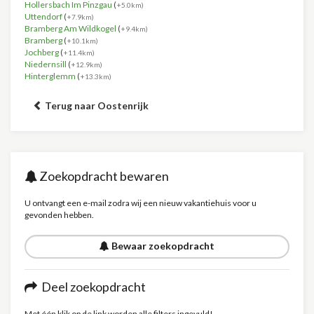
Hollersbach Im Pinzgau
(
+5.0km)
Uttendorf
(
+7.9km)
Bramberg Am Wildkogel
(
+9.4km)
Bramberg
(
+10.1km)
Jochberg
(
+11.4km)
Niedernsill
(
+12.9km)
Hinterglemm
(
+13.3km)
Terug naar Oostenrijk
Zoekopdracht bewaren
U ontvangt een e-mail zodra wij een nieuw vakantiehuis voor u
gevonden hebben.
Bewaar zoekopdracht
Deel zoekopdracht
Met één klik op de link worden alle filters ingevuld!