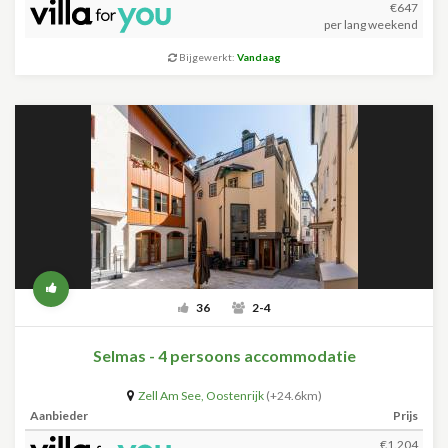
€647
per lang weekend
Bijgewerkt:
Vandaag
36
2-4
Selmas - 4 persoons accommodatie
Zell Am See
,
Oostenrijk
(+24.6km)
Aanbieder
Prijs
€1.204