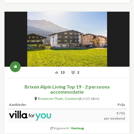
13
2
Brixen Alpin Living Top 19 - 2 persoons
accommodatie
Brixen Im Thale
,
Oostenrijk
(+25.6km)
Aanbieder
Prijs
€792
per weekend
Bijgewerkt:
Vandaag