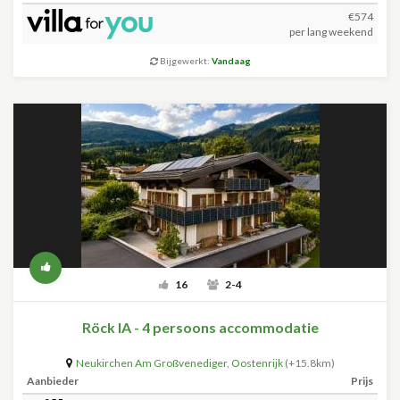
€574
per lang weekend
Bijgewerkt:
Vandaag
16
2-4
Röck IA - 4 persoons accommodatie
Neukirchen Am Großvenediger
,
Oostenrijk
(+15.8km)
Aanbieder
Prijs