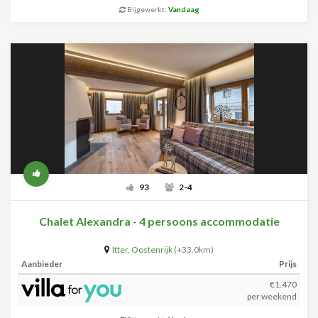
Bijgewerkt:
Vandaag
93
2-4
Chalet Alexandra - 4 persoons accommodatie
Itter
,
Oostenrijk
(+33.0km)
Aanbieder
Prijs
€1.470
per weekend