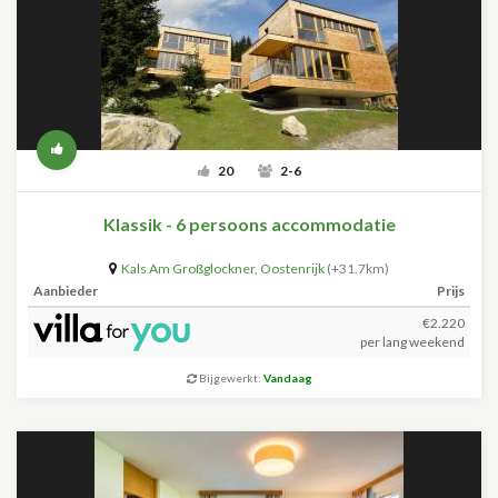
20
2-6
Klassik - 6 persoons accommodatie
Kals Am Großglockner
,
Oostenrijk
(+31.7km)
Aanbieder
Prijs
€2.220
per lang weekend
Bijgewerkt:
Vandaag