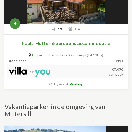
19
2-6
Pauls-Hütte - 6 persoons accommodatie
Hippach-schwendberg
,
Oostenrijk
(+47.9km)
Aanbieder
Prijs
€7.070
per week
Bijgewerkt:
Vandaag
Vakantieparken in de omgeving van
Mittersill