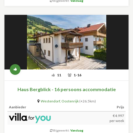
Bijgewerkt:
Vandaag
11
1-16
Haus Bergblick - 16 persoons accommodatie
Westendorf
,
Oostenrijk
(+26.5km)
Aanbieder
Prijs
€4.997
per week
Bijgewerkt:
Vandaag