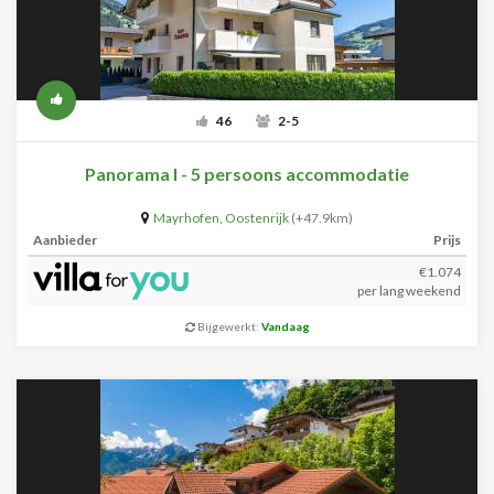
46
2-5
Panorama I - 5 persoons accommodatie
Mayrhofen
,
Oostenrijk
(+47.9km)
Aanbieder
Prijs
€1.074
per lang weekend
Bijgewerkt:
Vandaag