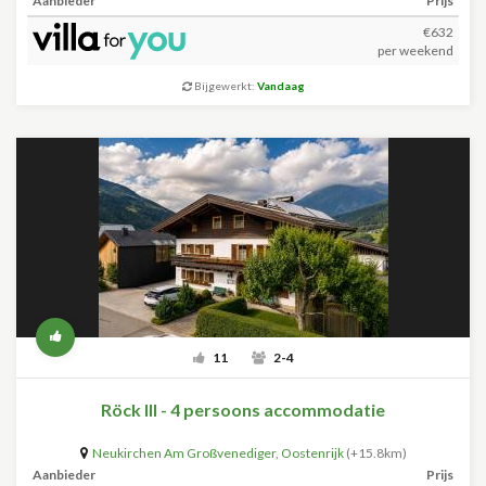
Aanbieder
Prijs
€632
per weekend
Bijgewerkt:
Vandaag
11
2-4
Röck III - 4 persoons accommodatie
Neukirchen Am Großvenediger
,
Oostenrijk
(+15.8km)
Aanbieder
Prijs