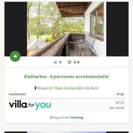
3
2-6
Katharina - 6 persoons accommodatie
Brixen Im Thale
,
Oostenrijk
(+26.4km)
Aanbieder
Prijs
€772
per week
Bijgewerkt:
Vandaag