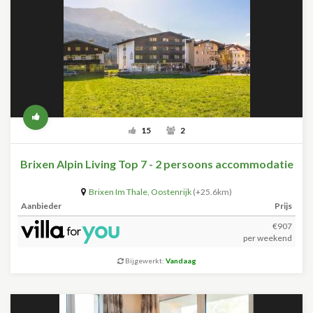
15
2
Brixen Alpin Living Top 7 - 2 persoons accommodatie
Brixen Im Thale
,
Oostenrijk
(+25.6km)
Aanbieder
Prijs
€907
per weekend
Bijgewerkt:
Vandaag