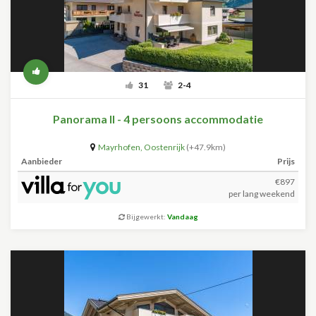
31
2-4
Panorama II - 4 persoons accommodatie
Mayrhofen
,
Oostenrijk
(+47.9km)
Aanbieder
Prijs
€897
per lang weekend
Bijgewerkt:
Vandaag