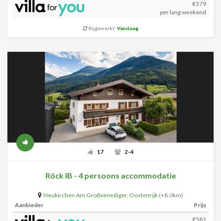
€579
per lang weekend
Bijgewerkt:
Vandaag
17
2-4
Röck IB - 4 persoons accommodatie
Neukirchen Am Großvenediger
,
Oostenrijk
(+8.0km)
Aanbieder
Prijs
€581