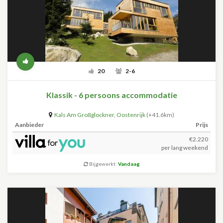
20
2-6
Klassik - 6 persoons accommodatie
Kals Am Großglockner
,
Oostenrijk
(+41.6km)
Aanbieder
Prijs
€2.220
per lang weekend
Bijgewerkt:
Vandaag