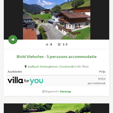
8
1-5
Bichl Viehofen - 5 persoons accommodatie
Saalbach-hinterglemm
,
Oostenrijk
(+43.7km)
Aanbieder
Prijs
€953
per midweek
Bijgewerkt:
Vandaag