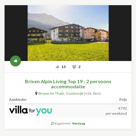
13
2
Brixen Alpin Living Top 19 - 2 persoons
accommodatie
Brixen Im Thale
,
Oostenrijk
(+26.1km)
Aanbieder
Prijs
€792
per weekend
Bijgewerkt:
Vandaag