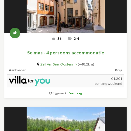
36
2-4
Selmas - 4 persoons accommodatie
Zell Am See
,
Oostenrijk
(+48.2km)
Aanbieder
Prijs
€1.201
per lang weekend
Bijgewerkt:
Vandaag