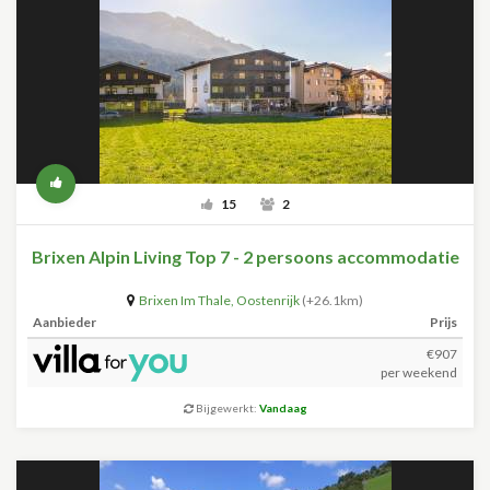
15
2
Brixen Alpin Living Top 7 - 2 persoons accommodatie
Brixen Im Thale
,
Oostenrijk
(+26.1km)
Aanbieder
Prijs
€907
per weekend
Bijgewerkt:
Vandaag