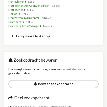
Königsleiten
(
+5.3km)
Neukirchen Am Großvenediger
(
+6.5km)
Neukirchen
(
+6.7km)
Gerlos
(
+12.4km)
Hopfgarten Im Brixental
(
+13.8km)
Bramberg
(
+14.0km)
Bramberg Am Wildkogel
(
+14.4km)
Terug naar Oostenrijk
Zoekopdracht bewaren
U ontvangt een e-mail zodra wij een nieuw vakantiehuis voor u
gevonden hebben.
Bewaar zoekopdracht
Deel zoekopdracht
Met één klik op de link worden alle filters ingevuld!