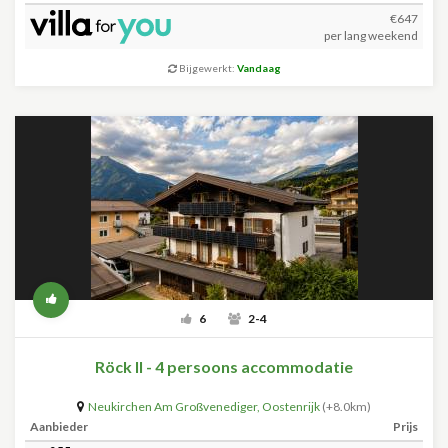
€647
per lang weekend
Bijgewerkt:
Vandaag
6
2-4
Röck II - 4 persoons accommodatie
Neukirchen Am Großvenediger
,
Oostenrijk
(+8.0km)
Aanbieder
Prijs