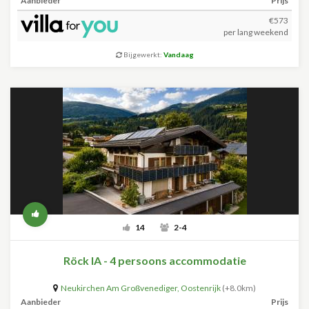
Aanbieder
Prijs
€573
per lang weekend
Bijgewerkt:
Vandaag
14
2-4
Röck IA - 4 persoons accommodatie
Neukirchen Am Großvenediger
,
Oostenrijk
(+8.0km)
Aanbieder
Prijs