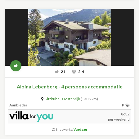
21
2-4
Alpina Lebenberg - 4 persoons accommodatie
Kitzbühel
,
Oostenrijk
(+30.2km)
Aanbieder
Prijs
€632
per weekend
Bijgewerkt:
Vandaag