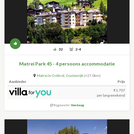
32
2-4
Matrei Park 45 - 4 persoons accommodatie
Matrei In Osttirol
,
Oostenrijk
(+37.0km)
Aanbieder
Prijs
€1.707
per lang weekend
Bijgewerkt:
Vandaag