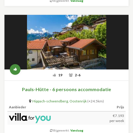
Bijgewerkt:
Vandaag
19
2-6
Pauls-Hütte - 6 persoons accommodatie
Hippach-schwendberg
,
Oostenrijk
(+24.5km)
Aanbieder
Prijs
€7.193
per week
Bijgewerkt:
Vandaag