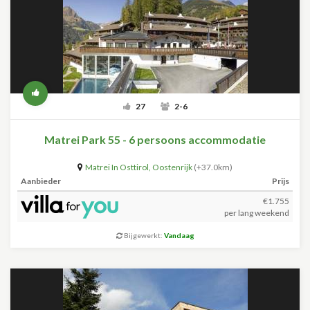
27
2-6
Matrei Park 55 - 6 persoons accommodatie
Matrei In Osttirol
,
Oostenrijk
(+37.0km)
Aanbieder
Prijs
€1.755
per lang weekend
Bijgewerkt:
Vandaag