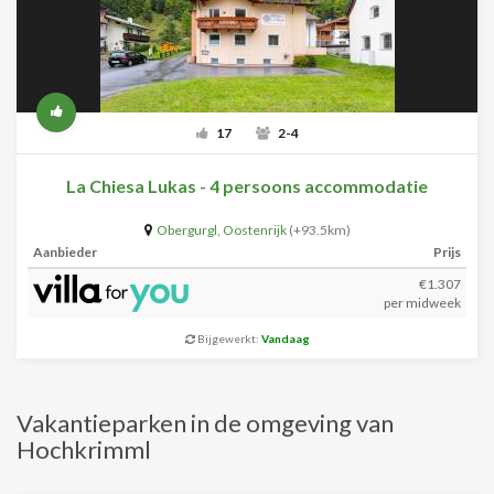
17
2-4
La Chiesa Lukas - 4 persoons accommodatie
Obergurgl
,
Oostenrijk
(+93.5km)
Aanbieder
Prijs
€1.307
per midweek
Bijgewerkt:
Vandaag
Vakantieparken in de omgeving van
Hochkrimml