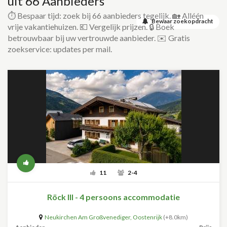
uit 66 Aanbieders
⏱️ Bespaar tijd: zoek bij 66 aanbieders tegelijk. 🏡 Alléén
Bewaar zoekopdracht
vrije vakantiehuizen. 💶 Vergelijk prijzen. 🔒 Boek
betrouwbaar bij uw vertrouwde aanbieder. ✉️ Gratis
zoekservice: updates per mail.
11
2-4
Röck III - 4 persoons accommodatie
Neukirchen Am Großvenediger
,
Oostenrijk
(+8.0km)