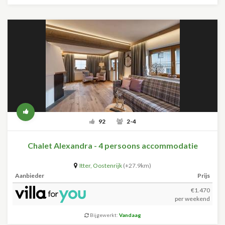
92
2-4
Chalet Alexandra - 4 persoons accommodatie
Itter
,
Oostenrijk
(+27.9km)
Aanbieder
Prijs
€1.470
per weekend
Bijgewerkt:
Vandaag