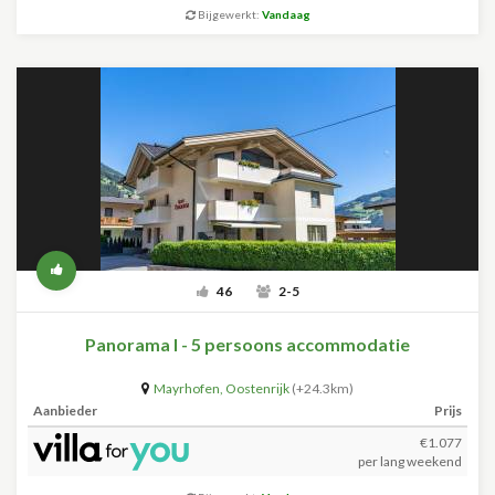
Bijgewerkt:
Vandaag
46
2-5
Panorama I - 5 persoons accommodatie
Mayrhofen
,
Oostenrijk
(+24.3km)
Aanbieder
Prijs
€1.077
per lang weekend