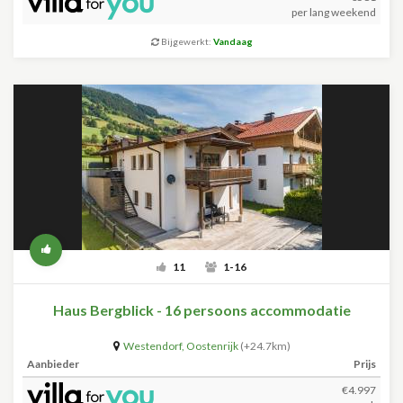
per lang weekend
Bijgewerkt:
Vandaag
11
1-16
Haus Bergblick - 16 persoons accommodatie
Westendorf
,
Oostenrijk
(+24.7km)
Aanbieder
Prijs
€4.997