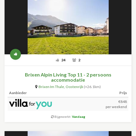
24
2
Brixen Alpin Living Top 11 - 2 persoons
accommodatie
Brixen Im Thale
,
Oostenrijk
(+26.1km)
Aanbieder
Prijs
€848
per weekend
Bijgewerkt:
Vandaag