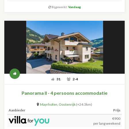
Bijgewerkt:
Vandaag
31
2-4
Panorama II - 4 persoons accommodatie
Mayrhofen
,
Oostenrijk
(+24.3km)
Aanbieder
Prijs
€900
per lang weekend