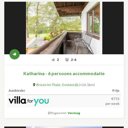
2
2-6
Katharina - 6 persoons accommodatie
Brixen Im Thale
,
Oostenrijk
(+26.1km)
Aanbieder
Prijs
€772
per week
Bijgewerkt:
Vandaag