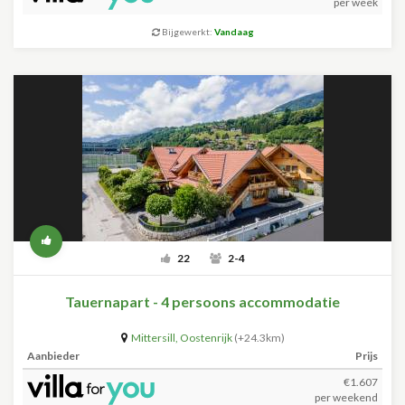
per week
Bijgewerkt:
Vandaag
22
2-4
Tauernapart - 4 persoons accommodatie
Mittersill
,
Oostenrijk
(+24.3km)
Aanbieder
Prijs
€1.607
per weekend