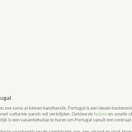
tugal
n zee soms al binnen handbereik. Portugal is een ideale bestemmin
met culturele parels wil verblijden. Gekleurde
huizen
en smalle s
jk is een vakantiehuisje te huren om Portugal vanuit een centraal
fecte voorbeeld van de combinatie zon, zee, strand en stad. Hoe