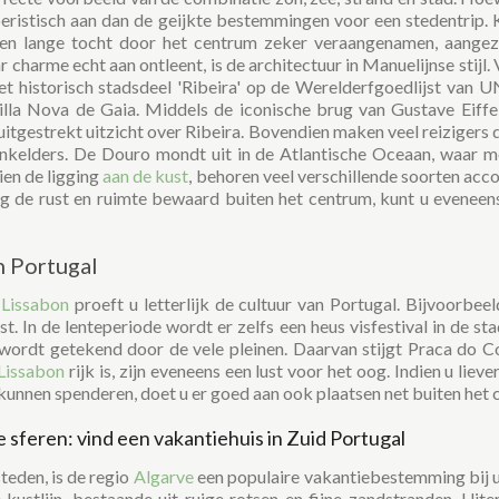
toeristisch aan dan de geijkte bestemmingen voor een stedentrip. 
een lange tocht door het centrum zeker veraangenamen, aangezi
 charme echt aan ontleent, is de architectuur in Manuelijnse stijl.
het historisch stadsdeel 'Ribeira' op de Werelderfgoedlijst van
lla Nova de Gaia. Middels de iconische brug van Gustave Eiffel
uitgestrekt uitzicht over Ribeira. Bovendien maken veel reiziger
jnkelders. De Douro mondt uit in de Atlantische Oceaan, waar m
ien de ligging
aan de kust
, behoren veel verschillende soorten acc
aag de rust en ruimte bewaard buiten het centrum, kunt u evenee
n Portugal
n
Lissabon
proeft u letterlijk de cultuur van Portugal. Bijvoorbe
. In de lenteperiode wordt er zelfs een heus visfestival in de st
wordt getekend door de vele pleinen. Daarvan stijgt Praca do 
Lissabon
rijk is, zijn eveneens een lust voor het oog. Indien u lie
e kunnen spenderen, doet u er goed aan ook plaatsen net buiten het c
 sferen: vind een vakantiehuis in Zuid Portugal
eden, is de regio
Algarve
een populaire vakantiebestemming bij ui
kustlijn, bestaande uit ruige rotsen en fijne zandstranden. Uite