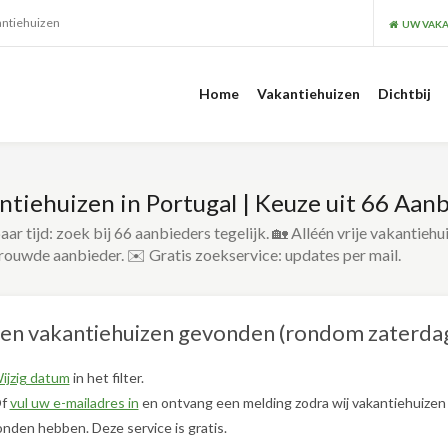
antiehuizen
UW VAKA
Home
Vakantiehuizen
Dichtbij
ntiehuizen in Portugal | Keuze uit 66 Aan
ar tijd: zoek bij 66 aanbieders tegelijk. 🏡 Alléén vrije vakantiehu
rouwde aanbieder. ✉️ Gratis zoekservice: updates per mail.
en vakantiehuizen gevonden (rondom zaterda
ijzig datum
in het filter.
f
vul uw e-mailadres in
en ontvang een melding zodra wij vakantiehuizen
nden hebben. Deze service is gratis.