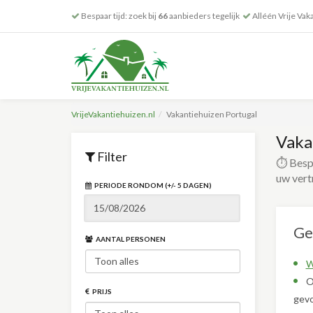
Bespaar tijd: zoek bij
66
aanbieders tegelijk
Alléén Vrije Vak
VrijeVakantiehuizen.nl
Vakantiehuizen Portugal
Vaka
Filter
⏱️ Bespa
uw vert
PERIODE RONDOM (+/- 5 DAGEN)
Ge
AANTAL PERSONEN
W
O
PRIJS
gevo