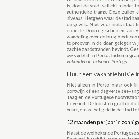
is, doet de stad wellicht minder 
authentieke trams. Deze zullen 
niveaus. Hetgeen waar de stad haar
de gevels. Niet voor niets staat 
door de Douro gescheiden van Vi
wandeling over de brug biedt een 
te proeven in de daar gelegen wi
zachte zandstranden bevindt. Gez
uw verblijf in Porto. Indien u gr
vakantiehuis in Noord Portugal
.
Huur een vakantiehuisje i
Niet alleen in Porto, maar ook i
portwijn of een dagverse zeevangst
Taag en de Portugese hoofdstad 
bovenuit. De kunst en graffiti die
huurt, om zo het geld in de stad t
12 maanden per jaar in zonnige
Naast de welbekende Portugese st
Portugal beschikt over een lange 