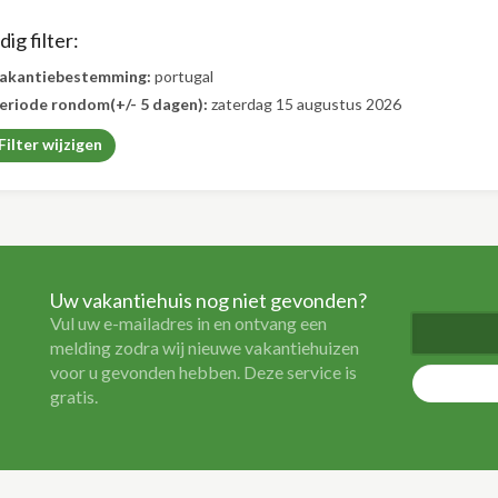
ig filter:
akantiebestemming:
portugal
eriode rondom(+/- 5 dagen):
zaterdag 15 augustus 2026
Filter wijzigen
Uw vakantiehuis nog niet gevonden?
Vul uw e-mailadres in en ontvang een
melding zodra wij nieuwe vakantiehuizen
voor u gevonden hebben. Deze service is
gratis.