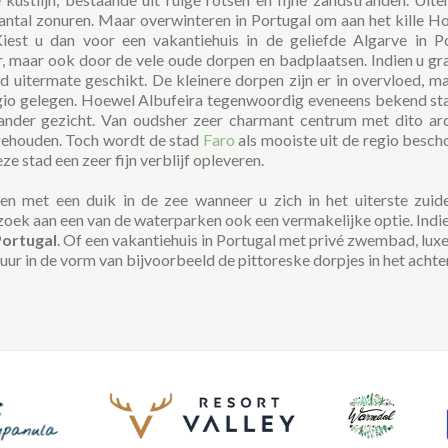
tal zonuren. Maar overwinteren in Portugal om aan het kille Hol
st u dan voor een vakantiehuis in de geliefde Algarve in Por
maar ook door de vele oude dorpen en badplaatsen. Indien u graa
ed uitermate geschikt. De kleinere dorpen zijn er in overvloed, 
egio gelegen. Hoewel Albufeira tegenwoordig eveneens bekend st
ander gezicht. Van oudsher zeer charmant centrum met dito arc
gehouden. Toch wordt de stad
Faro
als mooiste uit de regio besch
e stad een zeer fijn verblijf opleveren.
den met een duik in de zee wanneer u zich in het uiterste zuid
zoek aan een van de waterparken ook een vermakelijke optie. Indi
Portugal
. Of een vakantiehuis in Portugal met privé zwembad, luxe
tuur in de vorm van bijvoorbeeld de pittoreske dorpjes in het achte