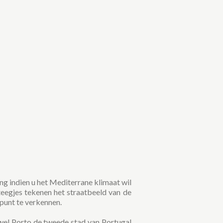
g indien u het Mediterrane klimaat wil
teegjes tekenen het straatbeeld van de
 punt te verkennen.
wel Porto de tweede stad van Portugal