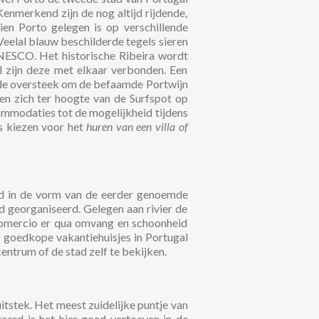
Kenmerkend zijn de nog altijd rijdende,
en Porto gelegen is op verschillende
 Veelal blauw beschilderde tegels sieren
 UNESCO. Het historische Ribeira wordt
 zijn deze met elkaar verbonden. Een
s de oversteek om de befaamde Portwijn
en zich ter hoogte van de Surfspot op
ommodaties tot de mogelijkheid tijdens
ns kiezen voor het
huren van een villa of
eld in de vorm van de eerder genoemde
ad georganiseerd. Gelegen aan rivier de
Comercio er qua omvang en schoonheid
ver goedkope vakantiehuisjes in Portugal
entrum of de stad zelf te bekijken.
tstek. Het meest zuidelijke puntje van
raard is het hier goed vertoeven in de