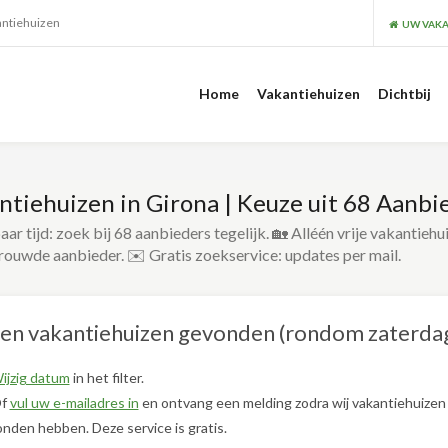
antiehuizen
UW VAKA
Home
Vakantiehuizen
Dichtbij
ntiehuizen in Girona | Keuze uit 68 Aanbi
ar tijd: zoek bij 68 aanbieders tegelijk. 🏡 Alléén vrije vakantiehu
rouwde aanbieder. ✉️ Gratis zoekservice: updates per mail.
en vakantiehuizen gevonden (rondom zaterda
ijzig datum
in het filter.
f
vul uw e-mailadres in
en ontvang een melding zodra wij vakantiehuizen
nden hebben. Deze service is gratis.