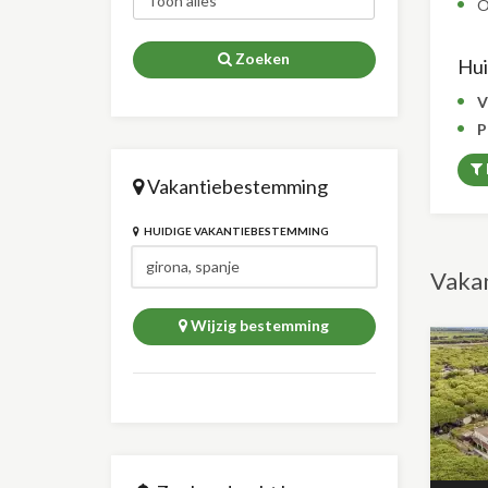
O
Zoeken
Huid
V
P
Vakantiebestemming
HUIDIGE VAKANTIEBESTEMMING
Vakan
Wijzig bestemming