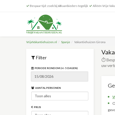
Bespaar tijd: zoek bij
68
aanbieders tegelijk
Alléén Vrije Vak
VrijeVakantiehuizen.nl
Spanje
Vakantiehuizen Girona
Vaka
Filter
⏱️ Bespa
uw vert
PERIODE RONDOM (+/- 5 DAGEN)
Ge
AANTAL PERSONEN
W
O
PRIJS
gevo