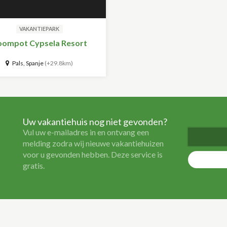
VAKANTIEPARK
oompot Cypsela Resort
Pals, Spanje
(+29.8km)
Uw vakantiehuis nog niet gevonden?
Vul uw e-mailadres in en ontvang een
melding zodra wij nieuwe vakantiehuizen
voor u gevonden hebben. Deze service is
gratis.