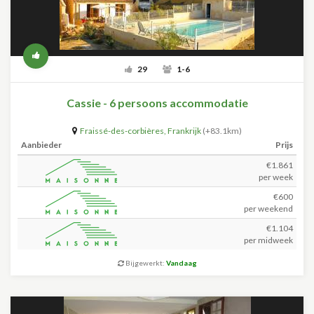
29
1-6
Cassie - 6 persoons accommodatie
Fraissé-des-corbières
,
Frankrijk
(+83.1km)
Aanbieder
Prijs
€1.861
per week
€600
per weekend
€1.104
per midweek
Bijgewerkt:
Vandaag