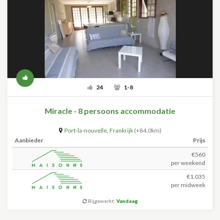
24
1-8
Miracle - 8 persoons accommodatie
Port-la-nouvelle
,
Frankrijk
(+84.0km)
Aanbieder
Prijs
€560
per weekend
€1.035
per midweek
Bijgewerkt:
Vandaag