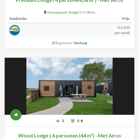
Nieuwpoort
,
België
(+5.9km)
Aanbieder
Prijs
€1.603
per week
Bijgewerkt:
Vandaag
1
1-6
Wood Lodge | 6 personen (44 m²) - Met Airco