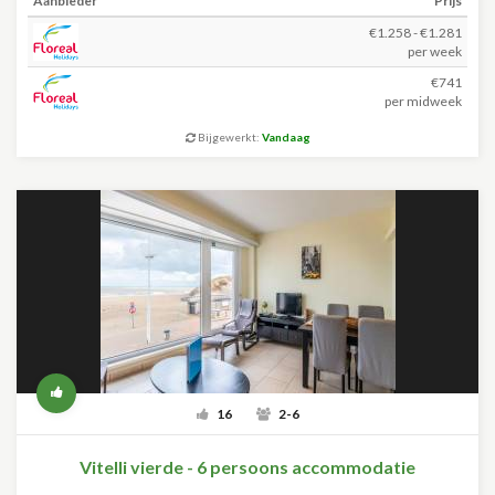
Aanbieder
Prijs
€1.258 - €1.281
per week
€741
per midweek
Bijgewerkt:
Vandaag
16
2-6
Vitelli vierde - 6 persoons accommodatie