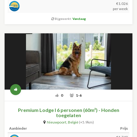
€1.026
per week
Bijgewerkt:
Vandaag
0
1-6
Premium Lodge I 6 personen (60m²) - Honden
toegelaten
Nieuwpoort
,
België
(+5.9km)
Aanbieder
Prijs