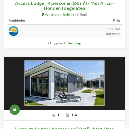
Access Lodge | 4 personen (60 m²) - Met Airco -
Honden toegelaten
Westende
,
België
(+6.7km)
Aanbieder
Prijs
€1.733
per week
Bijgewerkt:
Vandaag
1
1-4
Premium Lodge I 4 personen(58 m²) - Met Airco