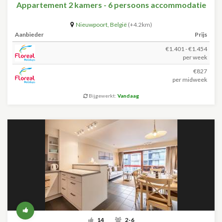
Appartement 2 kamers - 6 persoons accommodatie
Nieuwpoort
,
België
(+4.2km)
Aanbieder
Prijs
€1.401 - €1.454
per week
€827
per midweek
Bijgewerkt:
Vandaag
14
2-6