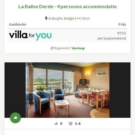
La Balise Derde - 4 persoons accommodatie
Koksijde
,
België
(+4.1km)
Aanbieder
Prijs
€552
per lang weekend
Bijgewerkt:
Vandaag
0
1-6