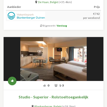
De Haan
,
België
(+35.4km)
Aanbieder
Prijs
€742
per weekend
Bijgewerkt:
Vandaag
0
1-3
Studio - Superior - Rolstoeltoegankelijk
Blankenberge
,
België
(+39.1km)