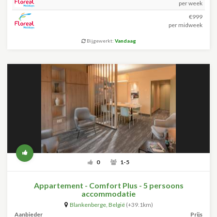
per week
€999
per midweek
Bijgewerkt:
Vandaag
0
1-5
Appartement - Comfort Plus - 5 persoons
accommodatie
Blankenberge
,
België
(+39.1km)
Aanbieder
Prijs