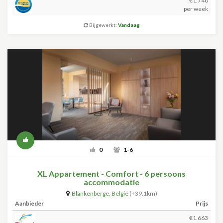
€1.740
per week
Bijgewerkt:
Vandaag
0
1-6
XL Appartement - Comfort - 6 persoons
accommodatie
Blankenberge
,
België
(+39.1km)
Aanbieder
Prijs
€1.663