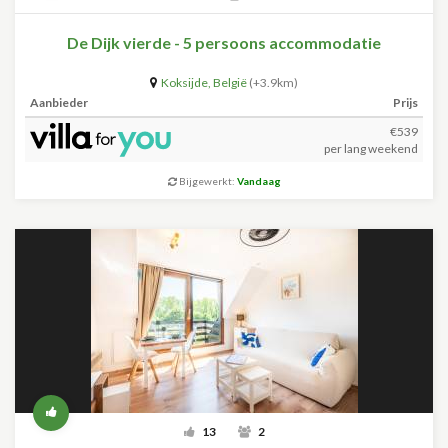
De Dijk vierde - 5 persoons accommodatie
Koksijde
,
België
(+3.9km)
Aanbieder
Prijs
€539
per lang weekend
Bijgewerkt:
Vandaag
13
2