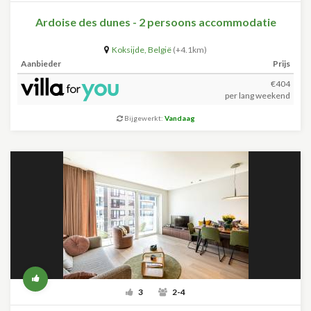
Ardoise des dunes - 2 persoons accommodatie
Koksijde
,
België
(+4.1km)
Aanbieder
Prijs
€404
per lang weekend
Bijgewerkt:
Vandaag
3
2-4