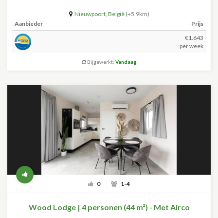
Nieuwpoort
,
België
(+5.9km)
Aanbieder
Prijs
€1.643
per week
Bijgewerkt:
Vandaag
0
1-4
Wood Lodge | 4 personen (44 m²) - Met Airco