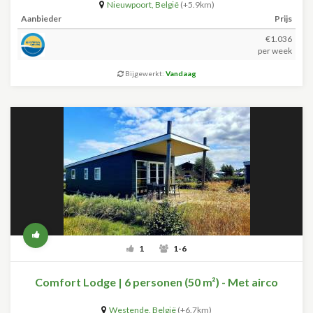
Nieuwpoort
,
België
(+5.9km)
Aanbieder
Prijs
€1.036
per week
Bijgewerkt:
Vandaag
1
1-6
Comfort Lodge | 6 personen (50 m²) - Met airco
Westende
,
België
(+6.7km)