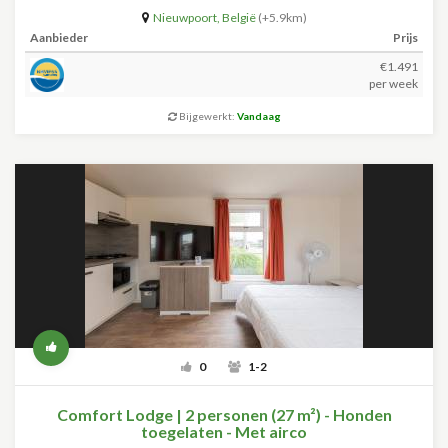
Nieuwpoort
,
België
(+5.9km)
Aanbieder
Prijs
€1.491
per week
Bijgewerkt:
Vandaag
0
1-2
Comfort Lodge | 2 personen (27 m²) - Honden
toegelaten - Met airco