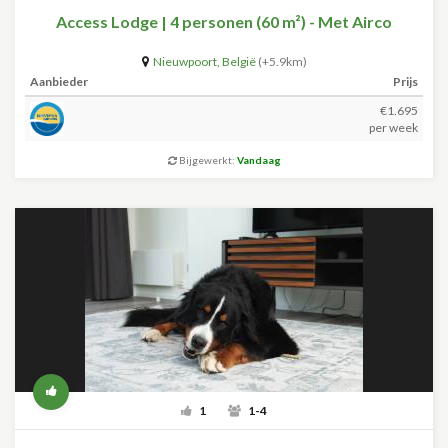
Access Lodge | 4 personen (60 m²) - Met Airco
Nieuwpoort
,
België
(+5.9km)
Aanbieder
Prijs
€1.695
per week
Bijgewerkt:
Vandaag
1
1-4