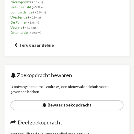
Nieuwpoort
(
+5.1km)
Sint-idesbald
(
+5.7km)
Lombardsijde
(
+5.9km)
Westende
(
+6.9km)
De Panne
(
+8.6km)
Veurne
(
+9.1km)
Diksmuide
(
+9.5km)
Terug naar België
Zoekopdracht bewaren
U ontvangt een e-mail zodra wij een nieuw vakantiehuis voor u
gevonden hebben.
Bewaar zoekopdracht
Deel zoekopdracht
Met één klik op de link worden alle filters ingevuld!