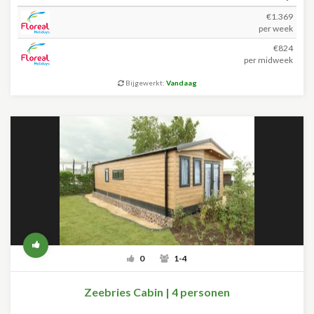
€1.369
per week
€824
per midweek
Bijgewerkt:
Vandaag
0
1-4
Zeebries Cabin | 4 personen