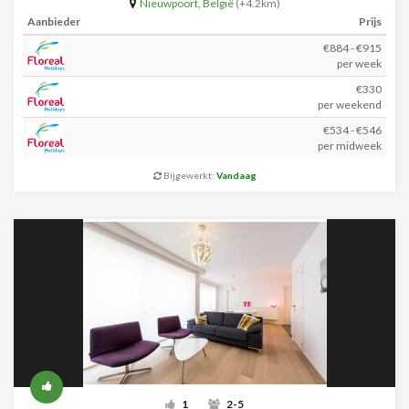
Nieuwpoort
,
België
(+4.2km)
Aanbieder
Prijs
€884 - €915
per week
€330
per weekend
€534 - €546
per midweek
Bijgewerkt:
Vandaag
1
2-5