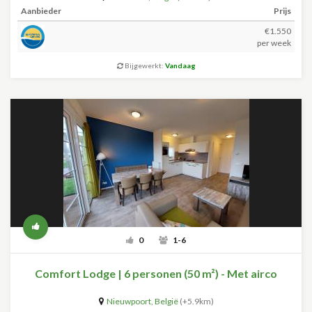
Aanbieder
Prijs
€1.550
per week
Bijgewerkt:
Vandaag
0
1-6
Comfort Lodge | 6 personen (50 m²) - Met airco
Nieuwpoort
,
België
(+5.9km)