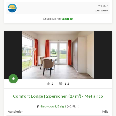
€1.026
per week
Bijgewerkt:
Vandaag
2
1-2
Comfort Lodge | 2 personen (27 m²) - Met airco
Nieuwpoort
,
België
(+5.9km)
Aanbieder
Prijs