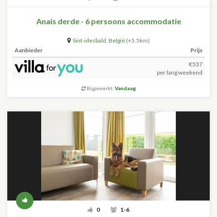
Anais derde - 6 persoons accommodatie
Sint-idesbald
,
België
(+5.5km)
Aanbieder
Prijs
€537
per lang weekend
Bijgewerkt:
Vandaag
0
1-6