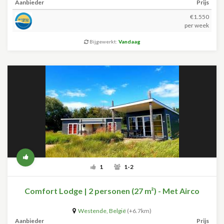
Aanbieder
Prijs
€1.550
per week
Bijgewerkt:
Vandaag
1
1-2
Comfort Lodge | 2 personen (27 m²) - Met Airco
Westende
,
België
(+6.7km)
Aanbieder
Prijs