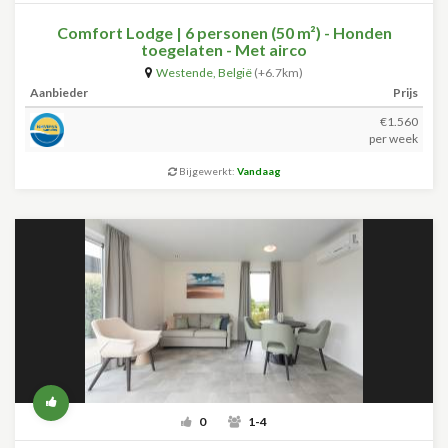
Comfort Lodge | 6 personen (50 m²) - Honden
toegelaten - Met airco
Westende
,
België
(+6.7km)
Aanbieder
Prijs
€1.560
per week
Bijgewerkt:
Vandaag
0
1-4