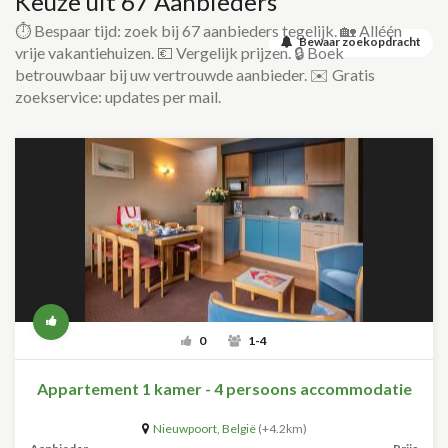
Keuze uit 67 Aanbieders
⏱️ Bespaar tijd: zoek bij 67 aanbieders tegelijk. 🏡 Alléén
Bewaar zoekopdracht
vrije vakantiehuizen. 💶 Vergelijk prijzen. 🔒 Boek
betrouwbaar bij uw vertrouwde aanbieder. ✉️ Gratis
zoekservice: updates per mail.
0
1-4
Appartement 1 kamer - 4 persoons accommodatie
Nieuwpoort
,
België
(+4.2km)