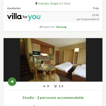
Koksijde
,
België
(+3.5km)
Aanbieder
Prijs
€549
per lang weekend
Bijgewerkt:
Vandaag
0
1-2
Studio - 2 persoons accommodatie