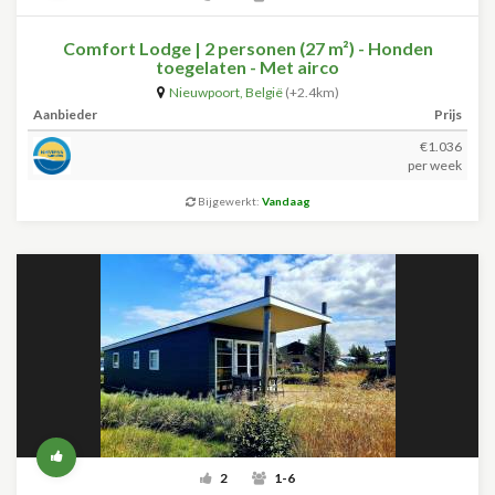
Comfort Lodge | 2 personen (27 m²) - Honden
toegelaten - Met airco
Nieuwpoort
,
België
(+2.4km)
Aanbieder
Prijs
€1.036
per week
Bijgewerkt:
Vandaag
2
1-6