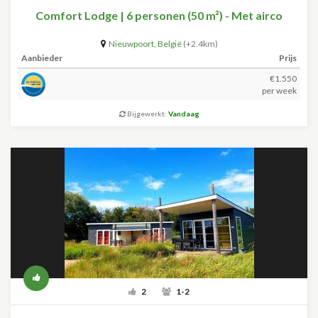
Comfort Lodge | 6 personen (50 m²) - Met airco
Nieuwpoort
,
België
(+2.4km)
Aanbieder
Prijs
€1.550
per week
Bijgewerkt:
Vandaag
2
1-2