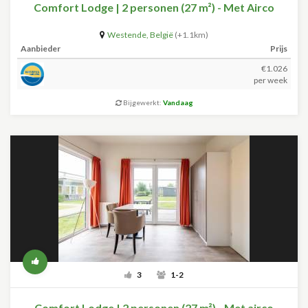
Comfort Lodge | 2 personen (27 m²) - Met Airco
Westende
,
België
(+1.1km)
Aanbieder
Prijs
€1.026
per week
Bijgewerkt:
Vandaag
3
1-2
Comfort Lodge | 2 personen (27 m²) - Met airco