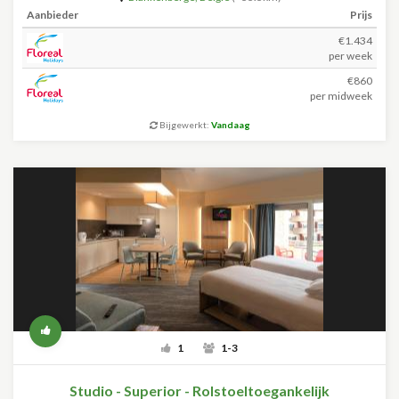
Aanbieder
Prijs
€1.434
per week
€860
per midweek
Bijgewerkt:
Vandaag
1
1-3
Studio - Superior - Rolstoeltoegankelijk