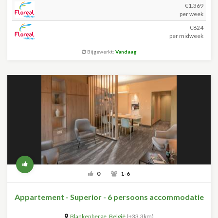
€1.369
per week
€824
per midweek
Bijgewerkt:
Vandaag
0
1-6
Appartement - Superior - 6 persoons accommodatie
Blankenberge
,
België
(+33.3km)