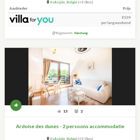
Koksijde
,
België
(+9.0km)
Aanbieder
Prijs
€539
per lang weekend
Bijgewerkt:
Vandaag
13
2
Ardoise des dunes - 2 persoons accommodatie
Koksijde
,
België
(+9.5km)