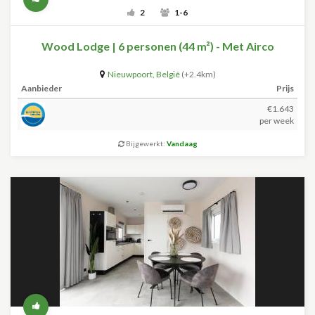
2
1-6
Wood Lodge | 6 personen (44 m²) - Met Airco
Nieuwpoort
,
België
(+2.4km)
Aanbieder
Prijs
€1.643
per week
Bijgewerkt:
Vandaag