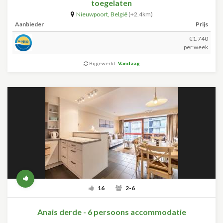
toegelaten
Nieuwpoort
,
België
(+2.4km)
Aanbieder
Prijs
€1.740
per week
Bijgewerkt:
Vandaag
16
2-6
Anais derde - 6 persoons accommodatie