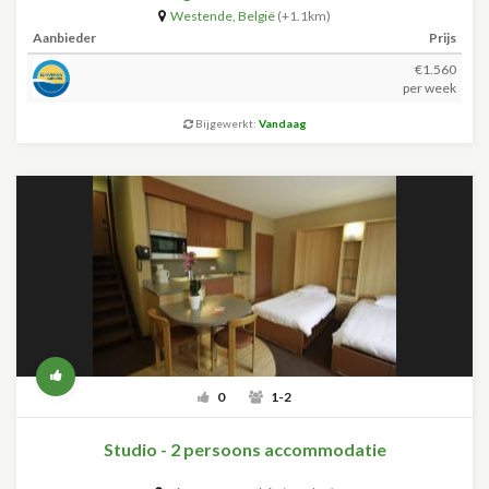
Westende
,
België
(+1.1km)
Aanbieder
Prijs
€1.560
per week
Bijgewerkt:
Vandaag
0
1-2
Studio - 2 persoons accommodatie