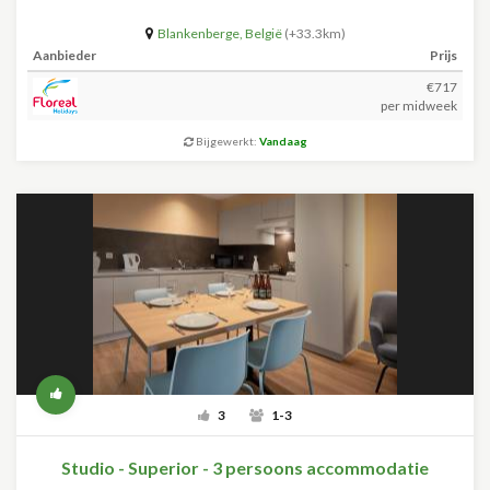
Blankenberge
,
België
(+33.3km)
Aanbieder
Prijs
€717
per midweek
Bijgewerkt:
Vandaag
3
1-3
Studio - Superior - 3 persoons accommodatie