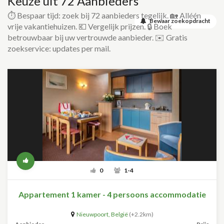
Keuze uit 72 Aanbieders
⏱️ Bespaar tijd: zoek bij 72 aanbieders tegelijk. 🏡 Alléén
Bewaar zoekopdracht
vrije vakantiehuizen. 💶 Vergelijk prijzen. 🔒 Boek
betrouwbaar bij uw vertrouwde aanbieder. ✉️ Gratis
zoekservice: updates per mail.
0
1-4
Appartement 1 kamer - 4 persoons accommodatie
Nieuwpoort
,
België
(+2.2km)