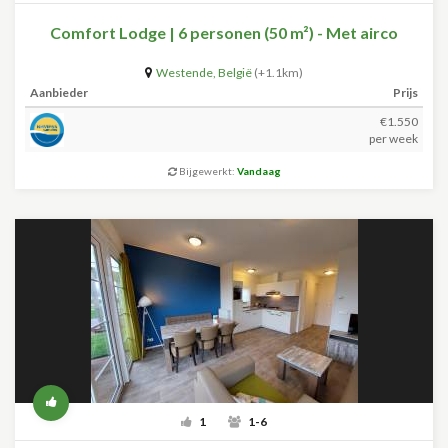
Comfort Lodge | 6 personen (50 m²) - Met airco
Westende
,
België
(+1.1km)
Aanbieder
Prijs
€1.550
per week
Bijgewerkt:
Vandaag
1
1-6