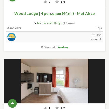
0
1-4
Wood Lodge | 4 personen (44 m²) - Met Airco
Nieuwpoort
,
België
(+2.4km)
Aanbieder
Prijs
€1.491
per week
Bijgewerkt:
Vandaag
1
1-2