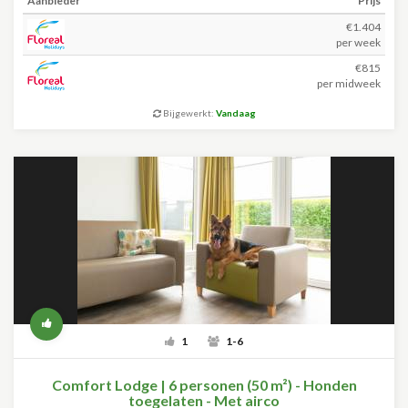
Aanbieder
Prijs
€1.404
per week
€815
per midweek
Bijgewerkt:
Vandaag
1
1-6
Comfort Lodge | 6 personen (50 m²) - Honden
toegelaten - Met airco