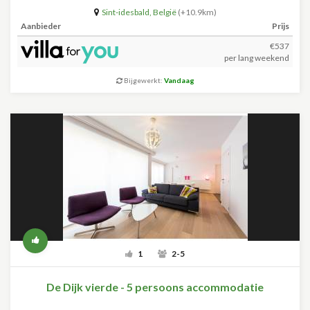
Sint-idesbald
,
België
(+10.9km)
Aanbieder
Prijs
€537
per lang weekend
Bijgewerkt:
Vandaag
1
2-5
De Dijk vierde - 5 persoons accommodatie