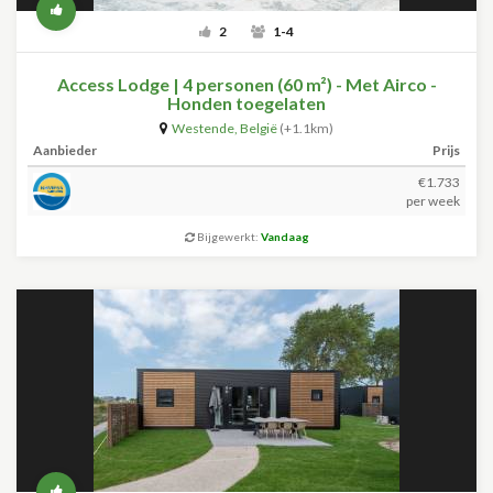
2
1-4
Access Lodge | 4 personen (60 m²) - Met Airco -
Honden toegelaten
Westende
,
België
(+1.1km)
Aanbieder
Prijs
€1.733
per week
Bijgewerkt:
Vandaag