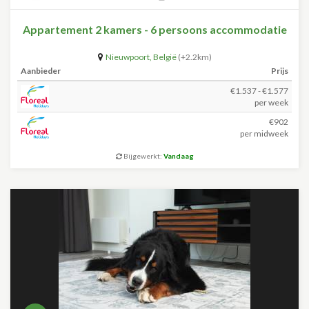
Appartement 2 kamers - 6 persoons accommodatie
Nieuwpoort
,
België
(+2.2km)
Aanbieder
Prijs
€1.537 - €1.577
per week
€902
per midweek
Bijgewerkt:
Vandaag