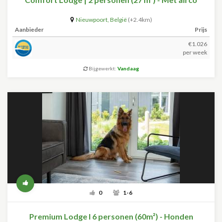
Nieuwpoort
,
België
(+2.4km)
Aanbieder
Prijs
€1.026
per week
Bijgewerkt:
Vandaag
0
1-6
Premium Lodge I 6 personen (60m²) - Honden