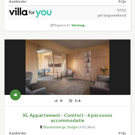
Aanbieder
Prijs
€552
per lang weekend
Bijgewerkt:
Vandaag
0
1-6
XL Appartement - Comfort - 6 persoons
accommodatie
Blankenberge
,
België
(+33.3km)
Aanbieder
Prijs