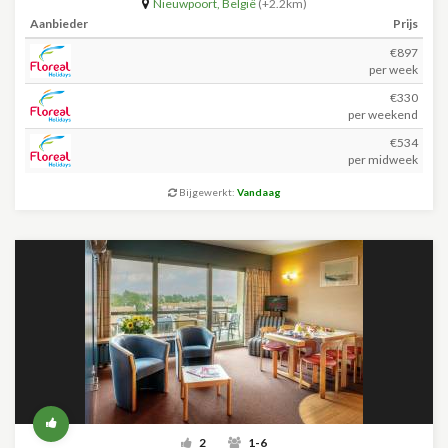
Nieuwpoort
,
België
(+2.2km)
Aanbieder
Prijs
€897
per week
€330
per weekend
€534
per midweek
Bijgewerkt:
Vandaag
2
1-6