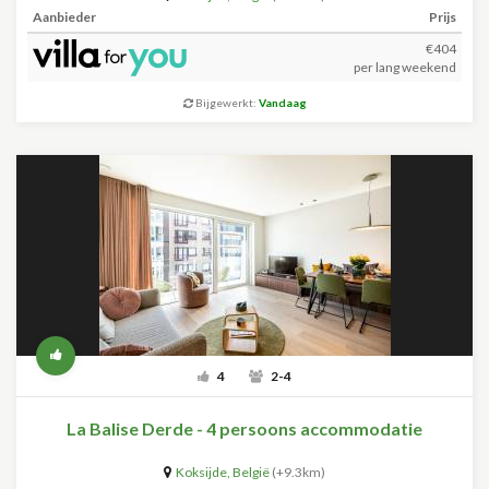
Aanbieder
Prijs
€404
per lang weekend
Bijgewerkt:
Vandaag
4
2-4
La Balise Derde - 4 persoons accommodatie
Koksijde
,
België
(+9.3km)