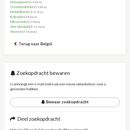
Nieuwpoort
(
+4.2km)
Oostduinkerke
(
+5.8km)
Middelkerke
(
+6.7km)
Koksijde
(
+8.8km)
Diksmuide
(
+9.9km)
Sint-idesbald
(
+11.3km)
Veurne
(
+14.3km)
Terug naar België
Zoekopdracht bewaren
U ontvangt een e-mail zodra wij een nieuw vakantiehuis voor u
gevonden hebben.
Bewaar zoekopdracht
Deel zoekopdracht
Met één klik op de link worden alle filters ingevuld!