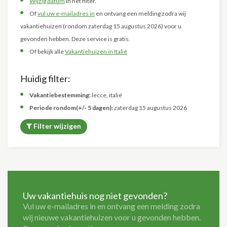
Wijzig datum
in het filter.
Of
vul uw e-mailadres in
en ontvang een melding zodra wij
vakantiehuizen (rondom zaterdag 15 augustus 2026) voor u
gevonden hebben. Deze service is gratis.
Of bekijk alle
Vakantiehuizen in Italië
Huidig filter:
Vakantiebestemming:
lecce, italië
Periode rondom(+/- 5 dagen):
zaterdag 15 augustus 2026
Filter wijzigen
Uw vakantiehuis nog niet gevonden?
Vul uw e-mailadres in en ontvang een melding zodra
wij nieuwe vakantiehuizen voor u gevonden hebben.