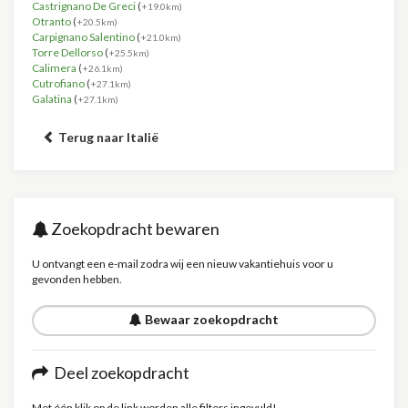
Castrignano De Greci
(
+19.0km)
Otranto
(
+20.5km)
Carpignano Salentino
(
+21.0km)
Torre Dellorso
(
+25.5km)
Calimera
(
+26.1km)
Cutrofiano
(
+27.1km)
Galatina
(
+27.1km)
Terug naar Italië
Zoekopdracht bewaren
U ontvangt een e-mail zodra wij een nieuw vakantiehuis voor u
gevonden hebben.
Bewaar zoekopdracht
Deel zoekopdracht
Met één klik op de link worden alle filters ingevuld!