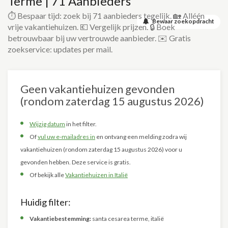
Terme | 71 Aanbieders
⏱️ Bespaar tijd: zoek bij 71 aanbieders tegelijk. 🏡 Alléén
Bewaar zoekopdracht
vrije vakantiehuizen. 💶 Vergelijk prijzen. 🔒 Boek
betrouwbaar bij uw vertrouwde aanbieder. ✉️ Gratis
zoekservice: updates per mail.
Geen vakantiehuizen gevonden
(rondom zaterdag 15 augustus 2026)
Wijzig datum
in het filter.
Of
vul uw e-mailadres in
en ontvang een melding zodra wij
vakantiehuizen (rondom zaterdag 15 augustus 2026) voor u
gevonden hebben. Deze service is gratis.
Of bekijk alle
Vakantiehuizen in Italië
Huidig filter:
Vakantiebestemming:
santa cesarea terme, italië