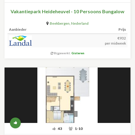
Vakantiepark Heideheuvel - 10 Persoons Bungalow
Beekbergen
,
Nederland
Aanbieder
Prijs
€932
per midweek
Bijgewerkt:
Gisteren
43
1-10