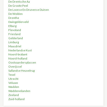
De Drentsche Aa
De Groote Peel
De Loonse En Drunense Duinen
De Wolden
Drenthe
Dwingelderveld
Elburg
Flevoland
Friesland
Gelderland
Limburg
Maasdriel
Nederlandse Kust
Noord-brabant
Noord-holland
Oostvaardersplassen
Overijssel
Sallandse Heuvelrug
Texel
Utrecht
Veluwe
Wadden
Waddeneilanden
Zeeland
Zuid-holland