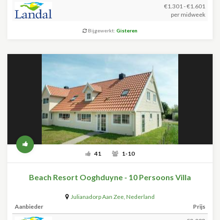
€1.301 - €1.601
per midweek
Bijgewerkt:
Gisteren
41
1-10
Beach Resort Ooghduyne - 10 Persoons Villa
Julianadorp Aan Zee
,
Nederland
Aanbieder
Prijs