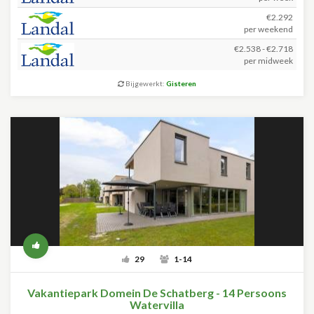
€2.292
per weekend
€2.538 - €2.718
per midweek
Bijgewerkt:
Gisteren
29
1-14
Vakantiepark Domein De Schatberg - 14 Persoons
Watervilla