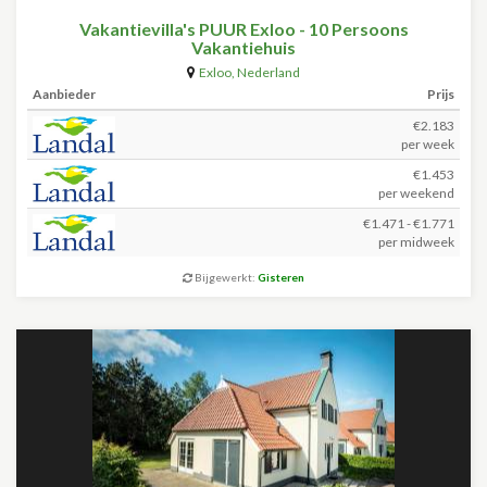
Vakantievilla's PUUR Exloo - 10 Persoons
Vakantiehuis
Exloo
,
Nederland
Aanbieder
Prijs
€2.183
per week
€1.453
per weekend
€1.471 - €1.771
per midweek
Bijgewerkt:
Gisteren