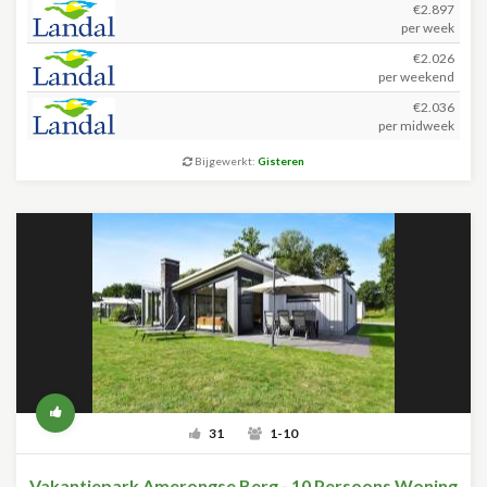
€2.897
per week
€2.026
per weekend
€2.036
per midweek
Bijgewerkt:
Gisteren
31
1-10
Vakantiepark Amerongse Berg - 10 Persoons Woning