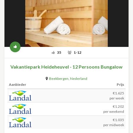
35
1-12
Vakantiepark Heideheuvel - 12 Persoons Bungalow
Beekbergen
,
Nederland
Aanbieder
Prijs
€1.625
per week
€1.202
per weekend
€1.035
per midweek