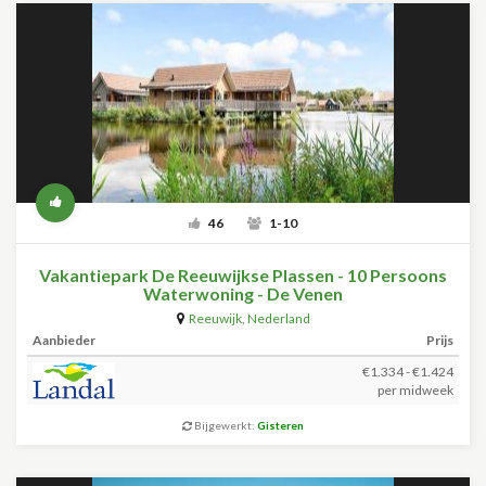
46
1-10
Vakantiepark De Reeuwijkse Plassen - 10 Persoons
Waterwoning - De Venen
Reeuwijk
,
Nederland
Aanbieder
Prijs
€1.334 - €1.424
per midweek
Bijgewerkt:
Gisteren