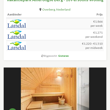
Overberg
,
Nederland
Aanbieder
Prijs
€1.866
per week
€1.271
per weekend
€1.220 - €1.510
per midweek
Bijgewerkt:
Gisteren