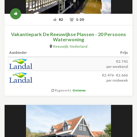
82
1-20
Vakantiepark De Reeuwijkse Plassen - 20 Persoons
Waterwoning
Reeuwijk
,
Nederland
Aanbieder
Prijs
€2.741
per weekend
€2.476 - €2.666
per midweek
Bijgewerkt:
Gisteren