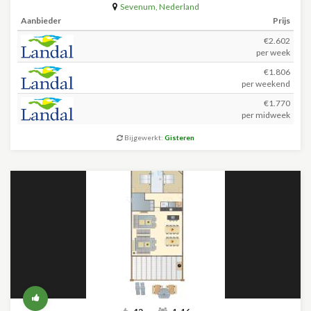
Sevenum
,
Nederland
Aanbieder
Prijs
€2.602
per week
€1.806
per weekend
€1.770
per midweek
Bijgewerkt:
Gisteren