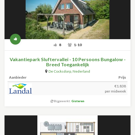
8
1-10
Vakantiepark Sluftervallei - 10 Persoons Bungalow -
Breed Toegankelijk
De Cocksdorp
,
Nederland
Aanbieder
Prijs
€1.838
per midweek
Bijgewerkt:
Gisteren