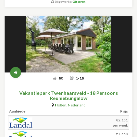
Bijgewerkt:
Gisteren
80
1-18
Vakantiepark Twenhaarsveld - 18 Persoons
Reuniebungalow
Holten
,
Nederland
Aanbieder
Prijs
€2.151
per week
€1.558