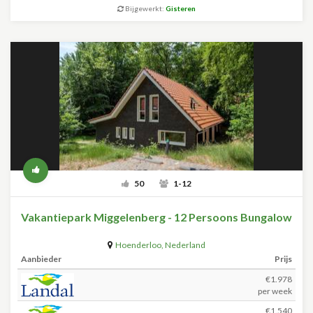
Bijgewerkt:
Gisteren
50
1-12
Vakantiepark Miggelenberg - 12 Persoons Bungalow
Hoenderloo
,
Nederland
Aanbieder
Prijs
€1.978
per week
€1.540