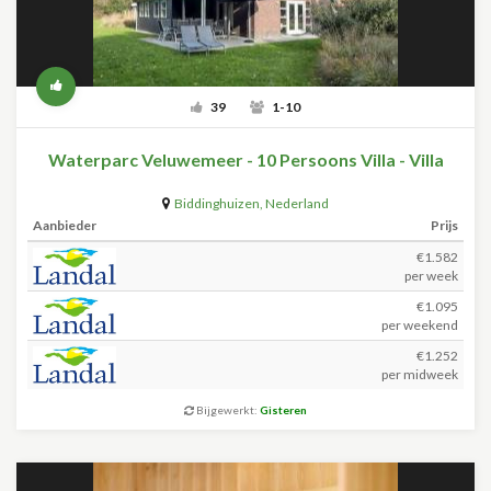
39
1-10
Waterparc Veluwemeer - 10 Persoons Villa - Villa
Biddinghuizen
,
Nederland
Aanbieder
Prijs
€1.582
per week
€1.095
per weekend
€1.252
per midweek
Bijgewerkt:
Gisteren