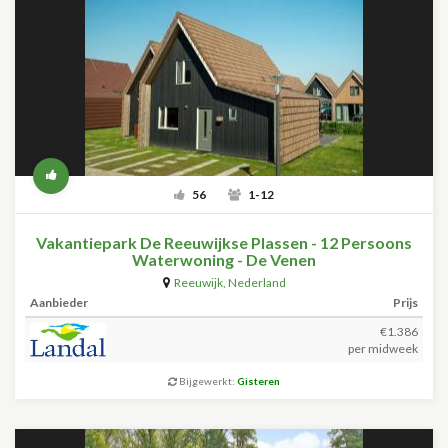
56
1-12
Vakantiepark De Reeuwijkse Plassen - 12 Persoons
Waterwoning - De Venen
Reeuwijk
,
Nederland
Aanbieder
Prijs
€1.386
per midweek
Bijgewerkt:
Gisteren