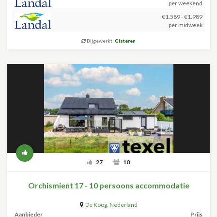
per weekend
€1.589 - €1.989
per midweek
Bijgewerkt:
Gisteren
27
10
Orchismient 17 - 10 persoons accommodatie
De Koog
,
Nederland
Aanbieder
Prijs