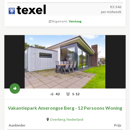
€3.346
per midweek
Bijgewerkt:
Vandaag
42
1-12
Vakantiepark Amerongse Berg - 12 Persoons Woning
Overberg
,
Nederland
Aanbieder
Prijs