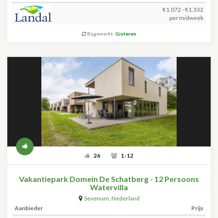
€1.072 - €1.332
per midweek
Bijgewerkt:
Gisteren
26
1-12
Vakantiepark Domein De Schatberg - 12 Persoons
Watervilla
Sevenum
,
Nederland
Aanbieder
Prijs