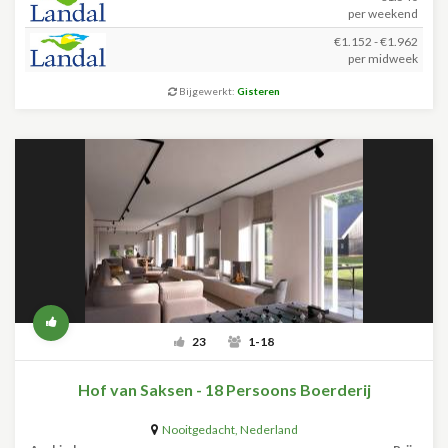
per weekend
€1.152 - €1.962
per midweek
Bijgewerkt:
Gisteren
23
1-18
Hof van Saksen - 18 Persoons Boerderij
Nooitgedacht
,
Nederland