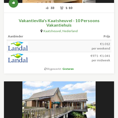
33
1-10
Vakantievilla's Kaatsheuvel - 10 Persoons
Vakantiehuis
Kaatsheuvel
,
Nederland
Aanbieder
Prijs
€1.012
per weekend
€971 - €1.041
per midweek
Bijgewerkt:
Gisteren