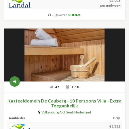
€2.003
per midweek
Bijgewerkt:
Gisteren
45
1-10
Kasteeldomein De Cauberg - 10 Persoons Villa - Extra
Toegankelijk
Valkenburg A-d Geul
,
Nederland
Aanbieder
Prijs
€1.332