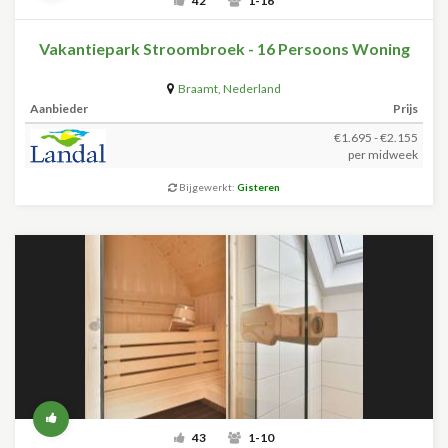
42
1-16
Vakantiepark Stroombroek - 16 Persoons Woning
Braamt
,
Nederland
Aanbieder
Prijs
€1.695 - €2.155
per midweek
Bijgewerkt:
Gisteren
43
1-10