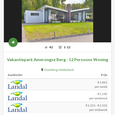
42
1-12
Vakantiepark Amerongse Berg - 12 Persoons Woning
Overberg
,
Nederland
Aanbieder
Prijs
€1.861
per week
€1.245
per weekend
€1.231 - €1.501
per midweek