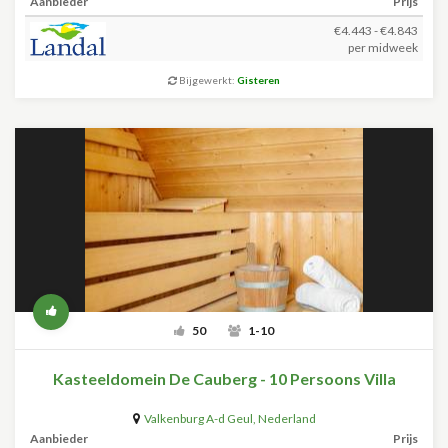
Aanbieder
Prijs
€4.443 - €4.843
per midweek
Bijgewerkt:
Gisteren
50
1-10
Kasteeldomein De Cauberg - 10 Persoons Villa
Valkenburg A-d Geul
,
Nederland
Aanbieder
Prijs