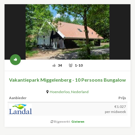
34
1-10
Vakantiepark Miggelenberg - 10 Persoons Bungalow
Hoenderloo
,
Nederland
Aanbieder
Prijs
€1.027
per midweek
Bijgewerkt:
Gisteren