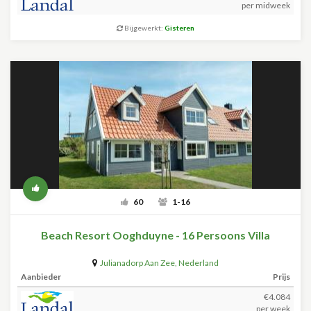
per midweek
Bijgewerkt:
Gisteren
60
1-16
Beach Resort Ooghduyne - 16 Persoons Villa
Julianadorp Aan Zee
,
Nederland
Aanbieder
Prijs
€4.084
per week