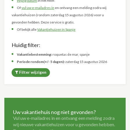
Wijzig datum
in het filter.
Of
vul uw e-mailadres in
en ontvang een melding zodra wij
vakantiehuizen (rondom zaterdag 15 augustus 2026) voor u
gevonden hebben. Deze service is gratis.
Of bekijk alle
Vakantiehuizen in Spanje
Huidig filter:
Vakantiebestemming:
roquetas de mar, spanje
Periode rondom(+/- 5 dagen):
zaterdag 15 augustus 2026
Filter wijzigen
Uw vakantiehuis nog niet gevonden?
Vul uw e-mailadres in en ontvang een melding zodra
wij nieuwe vakantiehuizen voor u gevonden hebben.