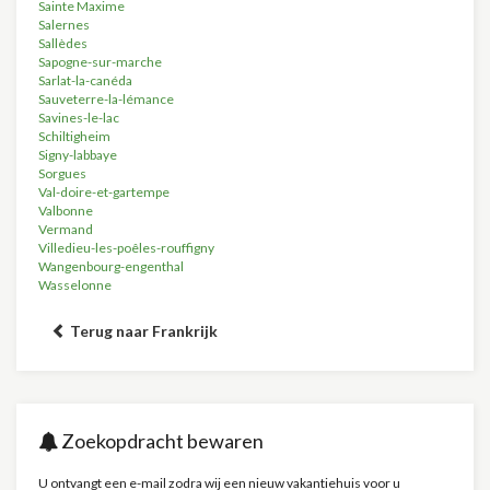
Sainte Maxime
Salernes
Sallèdes
Sapogne-sur-marche
Sarlat-la-canéda
Sauveterre-la-lémance
Savines-le-lac
Schiltigheim
Signy-labbaye
Sorgues
Val-doire-et-gartempe
Valbonne
Vermand
Villedieu-les-poêles-rouffigny
Wangenbourg-engenthal
Wasselonne
Terug naar Frankrijk
Zoekopdracht bewaren
U ontvangt een e-mail zodra wij een nieuw vakantiehuis voor u