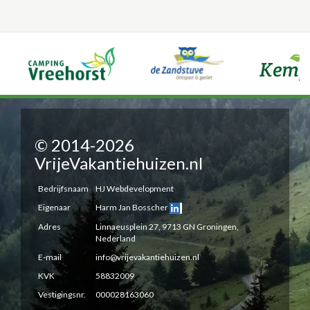
© 2014-2026
VrijeVakantiehuizen.nl
Bedrijfsnaam
HJ Webdevelopment
Eigenaar
Harm Jan Bosscher
Adres
Linnaeusplein 27, 9713 GN Groningen,
Nederland
E-mail
info@vrijevakantiehuizen.nl
KVK
58832009
Vestigingsnr.
000028163060