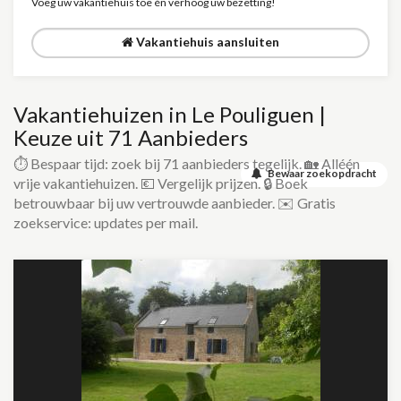
Voeg uw vakantiehuis toe én verhoog uw bezetting!
Vakantiehuis aansluiten
Vakantiehuizen in Le Pouliguen |
Keuze uit 71 Aanbieders
⏱️ Bespaar tijd: zoek bij 71 aanbieders tegelijk. 🏡 Alléén
Bewaar zoekopdracht
vrije vakantiehuizen. 💶 Vergelijk prijzen. 🔒 Boek
betrouwbaar bij uw vertrouwde aanbieder. ✉️ Gratis
zoekservice: updates per mail.