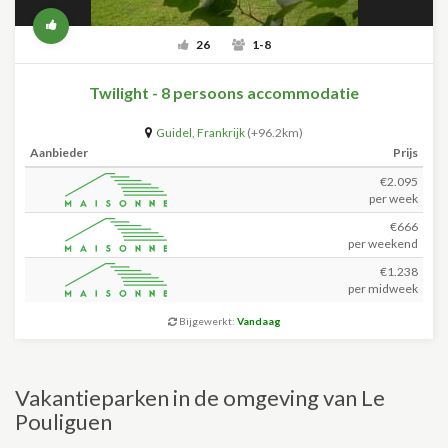
26
1-8
Twilight - 8 persoons accommodatie
Guidel
,
Frankrijk
(+96.2km)
Aanbieder
Prijs
€2.095
per week
€666
per weekend
€1.238
per midweek
Bijgewerkt:
Vandaag
Vakantieparken in de omgeving van Le
Pouliguen