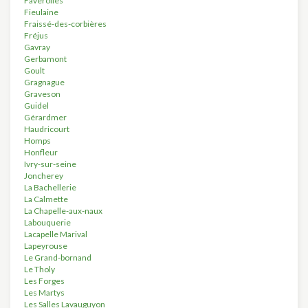
Faverolles
Fieulaine
Fraissé-des-corbières
Fréjus
Gavray
Gerbamont
Goult
Gragnague
Graveson
Guidel
Gérardmer
Haudricourt
Homps
Honfleur
Ivry-sur-seine
Joncherey
La Bachellerie
La Calmette
La Chapelle-aux-naux
Labouquerie
Lacapelle Marival
Lapeyrouse
Le Grand-bornand
Le Tholy
Les Forges
Les Martys
Les Salles Lavauguyon