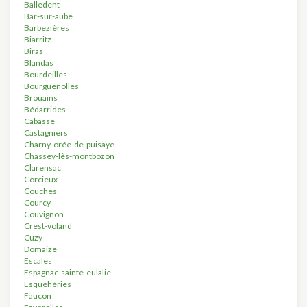
Balledent
Bar-sur-aube
Barbezières
Biarritz
Biras
Blandas
Bourdeilles
Bourguenolles
Brouains
Bédarrides
Cabasse
Castagniers
Charny-orée-de-puisaye
Chassey-lès-montbozon
Clarensac
Corcieux
Couches
Courcy
Couvignon
Crest-voland
Cuzy
Domaize
Escales
Espagnac-sainte-eulalie
Esquéhéries
Faucon