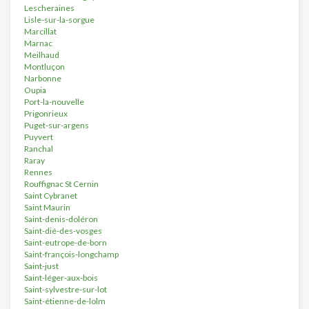
Lescheraines
Lisle-sur-la-sorgue
Marcillat
Marnac
Meilhaud
Montluçon
Narbonne
Oupia
Port-la-nouvelle
Prigonrieux
Puget-sur-argens
Puyvert
Ranchal
Raray
Rennes
Rouffignac St Cernin
Saint Cybranet
Saint Maurin
Saint-denis-doléron
Saint-dié-des-vosges
Saint-eutrope-de-born
Saint-françois-longchamp
Saint-just
Saint-léger-aux-bois
Saint-sylvestre-sur-lot
Saint-étienne-de-lolm