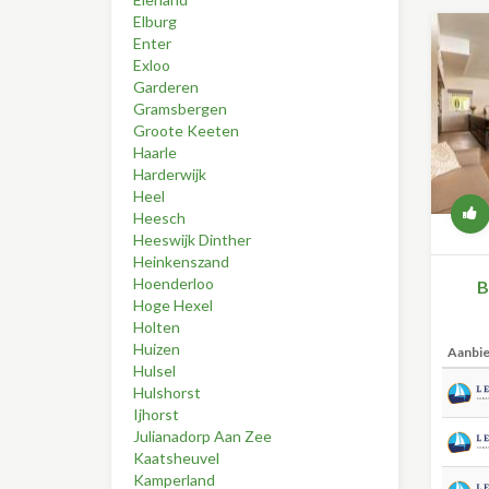
Elburg
Enter
Exloo
Garderen
Gramsbergen
Groote Keeten
Haarle
Harderwijk
Heel
Heesch
Heeswijk Dinther
Heinkenszand
Hoenderloo
B
Hoge Hexel
Holten
Huizen
Aanbi
Hulsel
Hulshorst
Ijhorst
Julianadorp Aan Zee
Kaatsheuvel
Kamperland