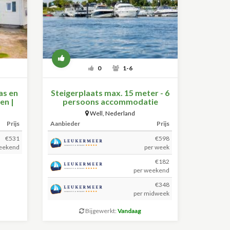
0
1-6
as en
Steigerplaats max. 15 meter - 6
en |
persoons accommodatie
Well
,
Nederland
Prijs
Aanbieder
Prijs
€531
€598
eekend
per week
€182
per weekend
€348
per midweek
Bijgewerkt:
Vandaag