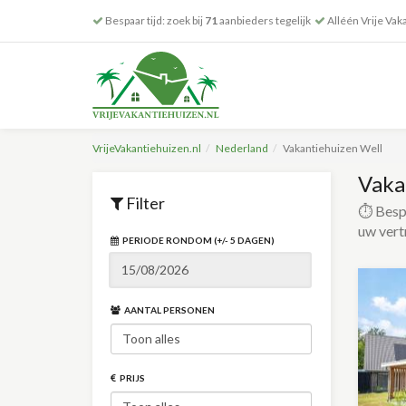
Bespaar tijd: zoek bij
71
aanbieders tegelijk
Alléén Vrije Vak
VrijeVakantiehuizen.nl
Nederland
Vakantiehuizen Well
Vaka
Filter
⏱️ Bespa
uw vert
PERIODE RONDOM (+/- 5 DAGEN)
AANTAL PERSONEN
PRIJS