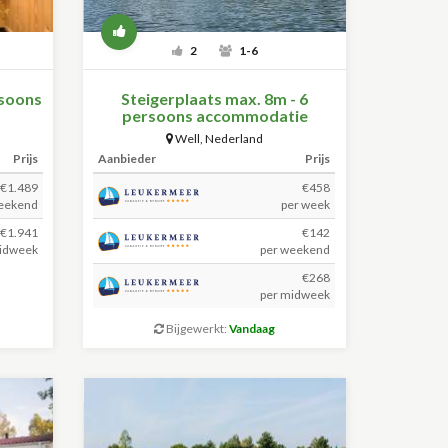
2
1-6
rsoons
Steigerplaats max. 8m - 6
persoons accommodatie
Well
,
Nederland
Prijs
Aanbieder
Prijs
€1.489
€458
eekend
per week
€1.941
€142
idweek
per weekend
€268
per midweek
Bijgewerkt:
Vandaag