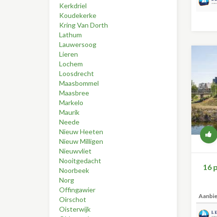
Kerkdriel
Koudekerke
Kring Van Dorth
Lathum
Lauwersoog
Lieren
Lochem
Loosdrecht
Maasbommel
Maasbree
Markelo
Maurik
Neede
Nieuw Heeten
Nieuw Milligen
Nieuwvliet
Nooitgedacht
16 
Noorbeek
Norg
Offingawier
Aanbi
Oirschot
Oisterwijk