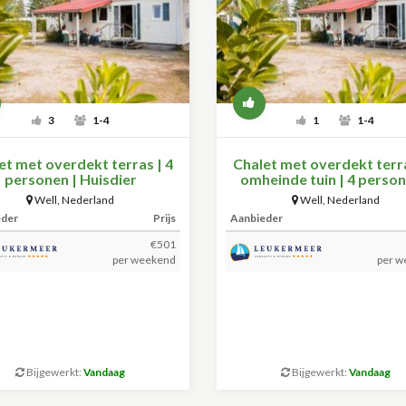
3
1-4
1
1-4
et met overdekt terras | 4
Chalet met overdekt terr
personen | Huisdier
omheinde tuin | 4 person
Huisdier
Well
,
Nederland
Well
,
Nederland
eder
Prijs
Aanbieder
€501
per weekend
per w
Bijgewerkt:
Vandaag
Bijgewerkt:
Vandaag