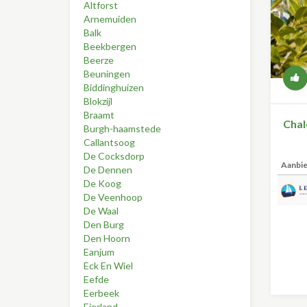
Altforst
Arnemuiden
Balk
Beekbergen
Beerze
Beuningen
Biddinghuizen
Blokzijl
Braamt
Chal
Burgh-haamstede
Callantsoog
De Cocksdorp
Aanbi
De Dennen
De Koog
De Veenhoop
De Waal
Den Burg
Den Hoorn
Eanjum
Eck En Wiel
Eefde
Eerbeek
Eierland