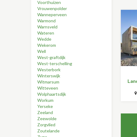
Voorthuizen
Vrouwenpolder
Wanneperveen
Warmond
Warnsveld
Wateren
Wedde
Wekerom
Well
West-graftdijk
West-terschelling
Westerbork
Winterswijk
Land
Witmarsum
Witteveen
Wolphaartsdijk
Workum
Yerseke
Zeeland
Zeewolde
Zorgvlied
Zoutelande
Zuna