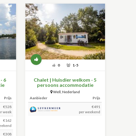
0
1-5
- 6
Chalet | Huisdier welkom - 5
ie
persoons accommodatie
Well
,
Nederland
Prijs
Aanbieder
Prijs
€528
€491
er week
per weekend
€162
eekend
€308