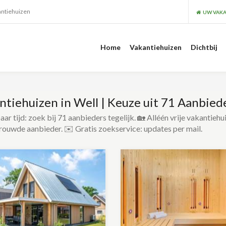
antiehuizen
UW VAKA
Home
Vakantiehuizen
Dichtbij
ntiehuizen in Well | Keuze uit 71 Aanbied
ar tijd: zoek bij 71 aanbieders tegelijk. 🏡 Alléén vrije vakantiehu
rouwde aanbieder. ✉️ Gratis zoekservice: updates per mail.