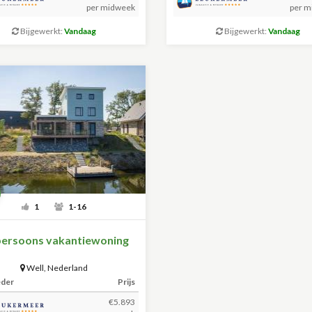
per midweek
per m
Bijgewerkt:
Vandaag
Bijgewerkt:
Vandaag
1
1-16
persoons vakantiewoning
Well
,
Nederland
eder
Prijs
€5.893