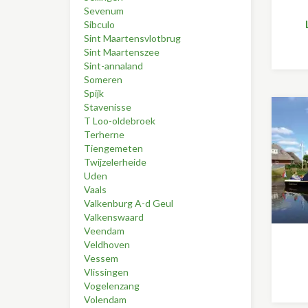
Sevenum
Sibculo
Sint Maartensvlotbrug
Sint Maartenszee
Sint-annaland
Someren
Spijk
Stavenisse
T Loo-oldebroek
Terherne
Tiengemeten
Twijzelerheide
Uden
Vaals
Valkenburg A-d Geul
Valkenswaard
Veendam
Veldhoven
Vessem
Vlissingen
Vogelenzang
Volendam