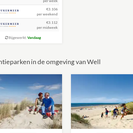
per week
€3.106
per weekend
€3.112
per midweek
Bijgewerkt:
Vandaag
tieparken in de omgeving van Well