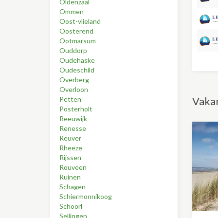
Oldenzaal
Ommen
Oost-vlieland
Oosterend
Ootmarsum
Ouddorp
Oudehaske
Oudeschild
Overberg
Overloon
Vakan
Petten
Posterholt
Reeuwijk
Renesse
Reuver
Rheeze
Rijssen
Rouveen
Ruinen
Schagen
Schiermonnikoog
Schoorl
Sellingen