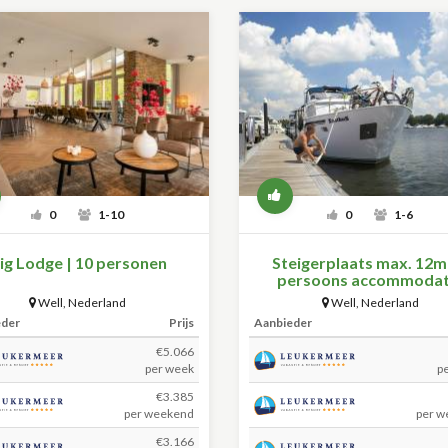
0
1-10
0
1-6
ig Lodge | 10 personen
Steigerplaats max. 12m 
persoons accommodat
Well
,
Nederland
Well
,
Nederland
eder
Prijs
Aanbieder
€5.066
per week
p
€3.385
per weekend
per w
€3.166