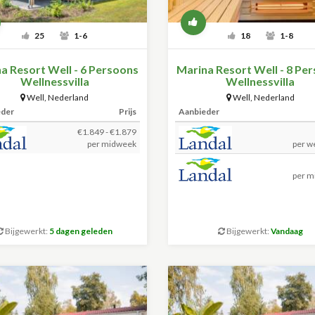
25
1-6
18
1-8
a Resort Well - 6 Persoons
Marina Resort Well - 8 Pe
Wellnessvilla
Wellnessvilla
Well
,
Nederland
Well
,
Nederland
eder
Prijs
Aanbieder
€1.849 - €1.879
per midweek
per w
per m
Bijgewerkt:
5 dagen geleden
Bijgewerkt:
Vandaag